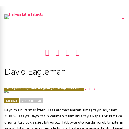
David Eagleman
Duygular doğuştan mı gelir yoksa öğrenilir mi?
Kitaplar
Öne Çıkanlar
Beynimizin Parmak İzleri Lisa Feldman Barrett Timaş Yayınları, Mart
2018 560 sayfa Beynimizin kelimenin tam anlamıyla kapalı bir kutu ve
onunla ilgili çok az şey biliyoruz. Hal böyle olunca da nörobilimcilerin
yazdığı kitaplar, son dönemde büyük ilgiyle karşılanıyor. Bu ilgi, David