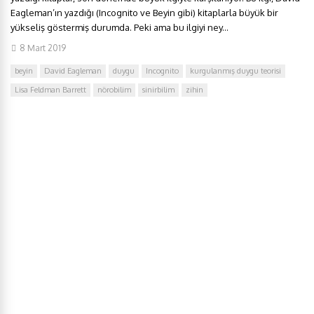
Eagleman’ın yazdığı (Incognito ve Beyin gibi) kitaplarla büyük bir
yükseliş göstermiş durumda. Peki ama bu ilgiyi ney...
8 Mart 2019
beyin
David Eagleman
duygu
Incognito
kurgulanmış duygu teorisi
Lisa Feldman Barrett
nörobilim
sinirbilim
zihin