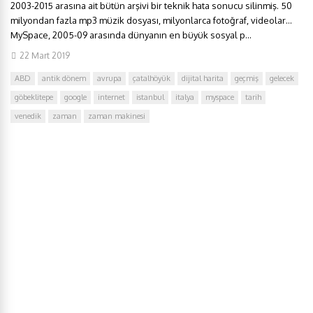
2003-2015 arasına ait bütün arşivi bir teknik hata sonucu silinmiş. 50
milyondan fazla mp3 müzik dosyası, milyonlarca fotoğraf, videolar…
MySpace, 2005-09 arasında dünyanın en büyük sosyal p...
22 Mart 2019
ABD
antik dönem
avrupa
çatalhöyük
dijital harita
geçmiş
gelecek
göbeklitepe
google
internet
istanbul
italya
myspace
tarih
venedik
zaman
zaman makinesi