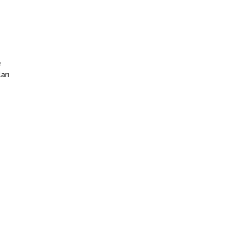
e
arı