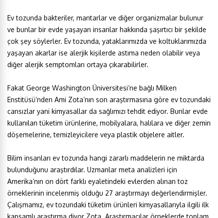
Ev tozunda bakteriler, mantarlar ve diğer organizmalar bulunur
ve bunlar bir evde yaşayan insanlar hakkında şaşırtıcı bir şekilde
çok şey söylerler. Ev tozunda, yataklarımızda ve koltuklarımızda
yaşayan akarlar ise alerjik kişilerde astıma neden olabilir veya
diğer alerjik semptomları ortaya çıkarabilirler.
Fakat George Washington Üniversitesi’ne bağlı Milken
Enstitüsü’nden Ami Zota’nın son araştırmasına göre ev tozundaki
cansızlar yani kimyasallar da sağlımızı tehdit ediyor. Bunlar evde
kullanılan tüketim ürünlerine, mobilyalara, halılara ve diğer zemin
döşemelerine, temizleyicilere veya plastik objelere aitler.
Bilim insanları ev tozunda hangi zararlı maddelerin ne miktarda
bulunduğunu araştırdılar. Uzmanlar meta analizleri için
Amerika’nın on dört farklı eyaletindeki evlerden alınan toz
örneklerinin incelenmiş olduğu 27 araştırmayı değerlendirmişler.
Çalışmamız, ev tozundaki tüketim ürünleri kimyasallarıyla ilgili ilk
kapsamlı araştırma diyor Zota. Araştırmacılar örneklerde toplam