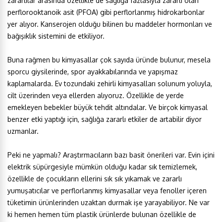
zararlılar arasında özellikle de sağlığa fazlasıyla zararlı olan
perflorooktanoik asit (PFOA) gibi perflorlanmış hidrokarbonlar
yer alıyor. Kanserojen olduğu bilinen bu maddeler hormonları ve
bağışıklık sistemini de etkiliyor.
Buna rağmen bu kimyasallar çok sayıda üründe bulunur, mesela
sporcu giysilerinde, spor ayakkabılarında ve yapışmaz
kaplamalarda. Ev tozundaki zehirli kimyasalları solunum yoluyla,
cilt üzerinden veya ellerden alıyoruz. Özellikle de yerde
emekleyen bebekler büyük tehdit altındalar. Ve birçok kimyasal
benzer etki yaptığı için, sağlığa zararlı etkiler de artabilir diyor
uzmanlar.
Peki ne yapmalı? Araştırmacıların bazı basit önerileri var. Evin içini
elektrik süpürgesiyle mümkün olduğu kadar sık temizlemek,
özellikle de çocukların ellerini sık sık yıkamak ve zararlı
yumuşatıcılar ve perflorlanmış kimyasallar veya fenoller içeren
tüketimin ürünlerinden uzaktan durmak işe yarayabiliyor. Ne var
ki hemen hemen tüm plastik ürünlerde bulunan özellikle de