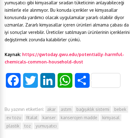
yumuşatıcı gibi kimyasallar sıradan tüketicinin anlayabileceği
isimlerle ele alınmıyor. Bu konuda içerikler ve kimyasallar
konusunda yardımcı olacak uygulamalar yararlı olabilir diyor
uzmanlar. Zararlı kimyasallar içeren ürünleri almama çabası da
iyi sonuçlar verebilir. Üreticiler satılmayan ürünlerinin içeriklerini
değiştirmek zorunda kalabilirler çünkü.
Kaynak:
https://gwtoday.gwu.edu/potentially-harmful-
chemicals-common-household-dust
F
T
L
W
S
a
w
i
h
h
Bu yazının etiketleri:
akar
astım
bağışıklık sistemi
bebek
c
i
n
a
a
ev tozu
fitalat
kanser
kanserojen madde
kimyasal
e
t
k
t
r
plastik
toz
yumuşatıcı