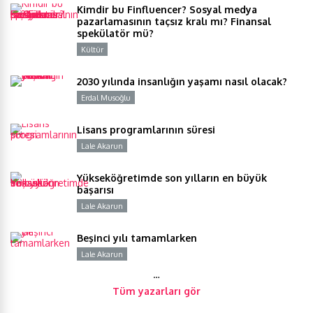
Kimdir bu Finfluencer? Sosyal medya
pazarlamasının taçsız kralı mı? Finansal
spekülatör mü?
Kültür
Y
2030 yılında insanlığın yaşamı nasıl olacak?
Erdal Musoğlu
Y
Lisans programlarının süresi
Lale Akarun
Y
Yükseköğretimde son yılların en büyük
başarısı
Lale Akarun
Y
Beşinci yılı tamamlarken
Lale Akarun
Y
…
Tüm yazarları gör