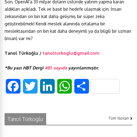
Son, OpenAI’a 33 milyar doların üstünde yatırım yapma kararı
aldıkları açıkladı. Tek ve basit bir hedefe ulaşmak için: İnsan
zekasından on bin kat daha gelişmiş bir süper zeka
geliştirebilmek! Kendi meslek alanında ortalama bir
meslektaşından on bin kat daha deneyimli ya da bilgili bir uzman
(insan) var mı?
Tanol Türkoğlu /
tanolturkoglu@gmail.com
*Bu yazı HBT Dergi
481. sayıda
yayınlanmıştır.
F
T
L
W
S
a
w
i
h
h
c
i
n
a
a
Tanol Türkoglu
Tüm Yazıları
e
t
k
t
r