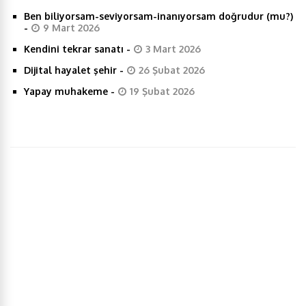
Ben biliyorsam-seviyorsam-inanıyorsam doğrudur (mu?)
b
t
e
s
e
-
9 Mart 2026
Kendini tekrar sanatı
-
3 Mart 2026
o
e
d
A
Dijital hayalet şehir
-
26 Şubat 2026
o
r
I
p
Yapay muhakeme
-
19 Şubat 2026
k
n
p