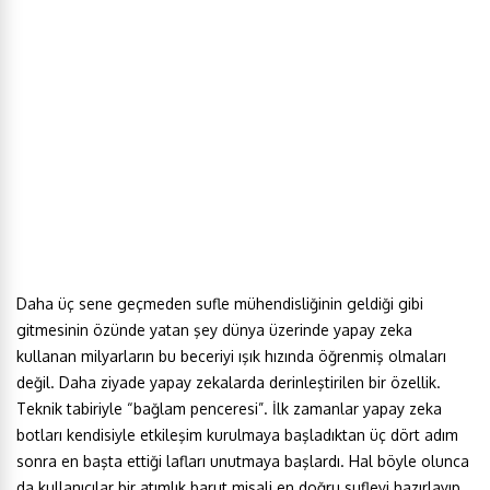
Daha üç sene geçmeden sufle mühendisliğinin geldiği gibi
gitmesinin özünde yatan şey dünya üzerinde yapay zeka
kullanan milyarların bu beceriyi ışık hızında öğrenmiş olmaları
değil. Daha ziyade yapay zekalarda derinleştirilen bir özellik.
Teknik tabiriyle “bağlam penceresi”. İlk zamanlar yapay zeka
botları kendisiyle etkileşim kurulmaya başladıktan üç dört adım
sonra en başta ettiği lafları unutmaya başlardı. Hal böyle olunca
da kullanıcılar bir atımlık barut misali en doğru sufleyi hazırlayıp