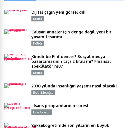
Dijital çağın yeni görsel dili
Kültür
Y
Çalışan anneler için denge değil, yeni bir
yaşam tasarımı
Kültür
Y
Kimdir bu Finfluencer? Sosyal medya
pazarlamasının taçsız kralı mı? Finansal
spekülatör mü?
Kültür
Y
2030 yılında insanlığın yaşamı nasıl olacak?
Erdal Musoğlu
Y
Lisans programlarının süresi
Lale Akarun
Y
Yükseköğretimde son yılların en büyük