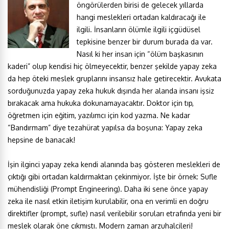
öngörülerden birisi de gelecek yıllarda
hangi meslekleri ortadan kaldıracağı ile
ilgili. İnsanların ölümle ilgili içgüdüsel
tepkisine benzer bir durum burada da var.
Nasıl ki her insan için “ölüm başkasının
kaderi” olup kendisi hiç ölmeyecektir, benzer şekilde yapay zeka
da hep öteki meslek gruplarını insansız hale getirecektir. Avukata
sorduğunuzda yapay zeka hukuk dışında her alanda insanı işsiz
bırakacak ama hukuka dokunamayacaktır. Doktor için tıp,
öğretmen için eğitim, yazılımcı için kod yazma. Ne kadar
“Bandırmam” diye tezahürat yapılsa da boşuna: Yapay zeka
hepsine de banacak!
İşin ilginci yapay zeka kendi alanında baş gösteren meslekleri de
çıktığı gibi ortadan kaldırmaktan çekinmiyor. İşte bir örnek: Sufle
mühendisliği (Prompt Engineering). Daha iki sene önce yapay
zeka ile nasıl etkin iletişim kurulabilir, ona en verimli en doğru
direktifler (prompt, sufle) nasıl verilebilir soruları etrafında yeni bir
meslek olarak öne çıkmıştı. Modern zaman arzuhalcileri!