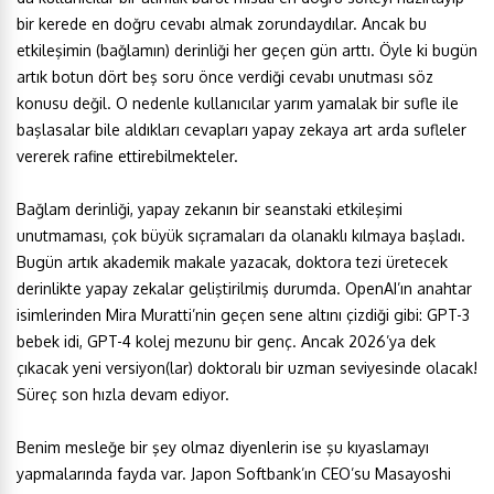
bir kerede en doğru cevabı almak zorundaydılar. Ancak bu
etkileşimin (bağlamın) derinliği her geçen gün arttı. Öyle ki bugün
artık botun dört beş soru önce verdiği cevabı unutması söz
konusu değil. O nedenle kullanıcılar yarım yamalak bir sufle ile
başlasalar bile aldıkları cevapları yapay zekaya art arda sufleler
vererek rafine ettirebilmekteler.
Bağlam derinliği, yapay zekanın bir seanstaki etkileşimi
unutmaması, çok büyük sıçramaları da olanaklı kılmaya başladı.
Bugün artık akademik makale yazacak, doktora tezi üretecek
derinlikte yapay zekalar geliştirilmiş durumda. OpenAI’ın anahtar
isimlerinden Mira Muratti’nin geçen sene altını çizdiği gibi: GPT-3
bebek idi, GPT-4 kolej mezunu bir genç. Ancak 2026’ya dek
çıkacak yeni versiyon(lar) doktoralı bir uzman seviyesinde olacak!
Süreç son hızla devam ediyor.
Benim mesleğe bir şey olmaz diyenlerin ise şu kıyaslamayı
yapmalarında fayda var. Japon Softbank’ın CEO’su Masayoshi