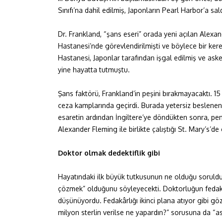
Sınıfı’na dahil edilmiş, Japonların Pearl Harbor’a 
Dr. Frankland, “şans eseri” orada yeni açılan Alexa
Hastanesi’nde görevlendirilmişti ve böylece bir k
Hastanesi, Japonlar tarafından işgal edilmiş ve asker
yine hayatta tutmuştu.
Şans faktörü, Frankland’in peşini bırakmayacaktı. 15
ceza kamplarında geçirdi. Burada yetersiz beslenen v
esaretin ardından İngiltere’ye döndükten sonra, pen
Alexander Fleming ile birlikte çalıştığı St. Mary’s’d
Doktor olmak dedektiflik gibi
Hayatındaki ilk büyük tutkusunun ne olduğu sorulduğ
çözmek” olduğunu söyleyecekti. Doktorluğun fedakâr
düşünüyordu. Fedakârlığı ikinci plana atıyor gibi g
milyon sterlin verilse ne yapardın?” sorusuna da “ast