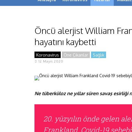
Öncü alerjist William Fra
hayatını kaybetti
Koronavirus
Öne Çıkanlar
Sağlık
12 Mayıs 2020
Ne tüberküloz ne yıllar süren savaş esirliği 
20. yüzyılın önde gelen al
Frankland, Covid-19 sebebiy