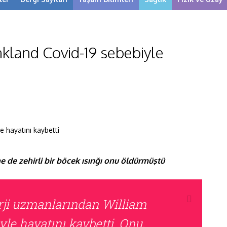
nkland Covid-19 sebebiyle
ne de zehirli bir böcek ısırığı onu öldürmüştü
erji uzmanlarından William
le hayatını kaybetti. Onu,