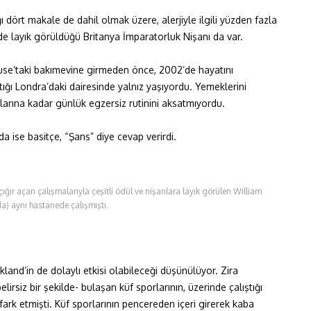
 dört makale de dahil olmak üzere, alerjiyle ilgili yüzden fazla
de layık görüldüğü Britanya İmparatorluk Nişanı da var.
use’taki bakımevine girmeden önce, 2002’de hayatını
ığı Londra’daki dairesinde yalnız yaşıyordu. Yemeklerini
şlarına kadar günlük egzersiz rutinini aksatmıyordu.
 ise basitçe, “Şans” diye cevap verirdi.
ığır açan çalışmalarıyla çeşitli ödül ve nişanlara layık görülen William
a) aynı hastanede çalışmıştı.
land’in de dolaylı etkisi olabileceği düşünülüyor. Zira
lirsiz bir şekilde- bulaşan küf sporlarının, üzerinde çalıştığı
fark etmişti. Küf sporlarının pencereden içeri girerek kaba