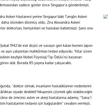
saldırmasından sadece günler önce Singapur’a gönderilmişti.
ndra Askeri Hastanesi yerine Singapur’daki Tanglin Askeri
ere daha ölümden dönmüş oldu. Zira Alexandra Askeri
ler doktorları, hemşireleri ve hastaları katletmişti. Şans onu
 Şubat 1942’de esir düştü ve savaşın geri kalan kısmını Japon
e aşırı çalıştırılan mahkûmları tedavi ediyordu. Yıllar süren
isilinin keşfiyle Nobel Fizyoloji/Tıp Ödülü’nü kazanan
e görev aldı. Burada 85 yaşına kadar çalışacaktı.
unda, “doktor olmak, insanların hastalıklarının nedenlerini
lıktan ziyade dedektif hikayesini çözmek gibi olabileceğini
özükse de ömrünü astım ve alerji hastalarına adamış; “Sana 1
ım hastalarının tedavisi için bağışlardım” cevabını vermişti.