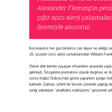
Alexander Fleming’in penisi
çığır açıcı alerji çalışmalar
önemiyle anıyoruz.
Koronavirüs her gün binlerce can alıyor ve aldığı can
20. yüzyılın öncü alerji uzmanlarından William Frank
Ölene dek bilimin yaşayan efsaneleri arasında say
gelmişti. Sözgelimi prematüre olarak doğmuş ve da
sonra İngiliz Ordusu’nda görev yaparken açlığın hü
kalmıştı. Dahası, zehirli bir böcek üzerinde yaptığı
ısırığı sebebiyle “anafilaksi reaksiyonu” geçirerek a