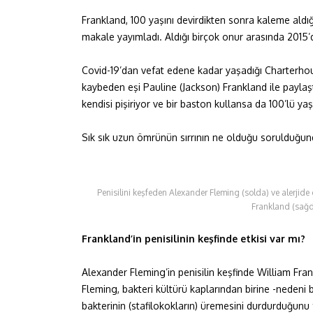
Frankland, 100 yaşını devirdikten sonra kaleme aldığı
makale yayımladı. Aldığı birçok onur arasında 2015’
Covid-19’dan vefat edene kadar yaşadığı Charterho
kaybeden eşi Pauline (Jackson) Frankland ile paylaşt
kendisi pişiriyor ve bir baston kullansa da 100’lü ya
Sık sık uzun ömrünün sırrının ne olduğu sorulduğunda
Penisilini keşfeden Alexander Fleming (solda) ve alerjide ç
Frankland (sağd
Frankland’in penisilinin keşfinde etkisi var mı?
Alexander Fleming’in penisilin keşfinde William Frank
Fleming, bakteri kültürü kaplarından birine -nedeni be
bakterinin (stafilokokların) üremesini durdurduğunu 