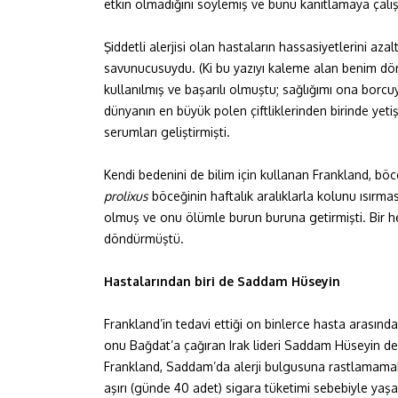
etkin olmadığını söylemiş ve bunu kanıtlamaya çalış
Şiddetli alerjisi olan hastaların hassasiyetlerini aza
savunucusuydu. (Ki bu yazıyı kaleme alan benim dört 
kullanılmış ve başarılı olmuştu; sağlığımı ona borcuy
dünyanın en büyük polen çiftliklerinden birinde yeti
serumları geliştirmişti.
Kendi bedenini de bilim için kullanan Frankland, böce
prolixus
böceğinin haftalık aralıklarla kolunu ısırması
olmuş ve onu ölümle burun buruna getirmişti. Bir he
döndürmüştü.
Hastalarından biri de Saddam Hüseyin
Frankland’in tedavi ettiği on binlerce hasta arasınd
onu Bağdat’a çağıran Irak lideri Saddam Hüseyin de
Frankland, Saddam’da alerji bulgusuna rastlamama
aşırı (günde 40 adet) sigara tüketimi sebebiyle yaşad