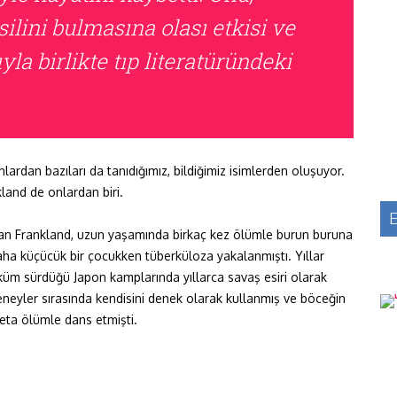
lini bulmasına olası etkisi ve
ıyla birlikte tıp literatüründeki
lardan bazıları da tanıdığımız, bildiğimiz isimlerden oluşuyor.
land de onlardan biri.
E
ılan Frankland, uzun yaşamında birkaç kez ölümle burun buruna
ha küçücük bir çocukken tüberküloza yakalanmıştı. Yıllar
küm sürdüğü Japon kamplarında yıllarca savaş esiri olarak
 deneyler sırasında kendisini denek olarak kullanmış ve böceğin
deta ölümle dans etmişti.