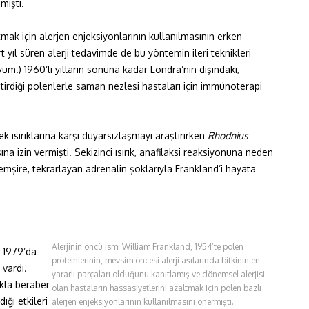
mıştı.
ltmak için alerjen enjeksiyonlarının kullanılmasının erken
yıl süren alerji tedavimde de bu yöntemin ileri teknikleri
um.) 1960’lı yılların sonuna kadar Londra’nın dışındaki,
ştirdiği polenlerle saman nezlesi hastaları için immünoterapi
k ısırıklarına karşı duyarsızlaşmayı araştırırken
Rhodnius
na izin vermişti. Sekizinci ısırık, anafilaksi reaksiyonuna neden
mşire, tekrarlayan adrenalin şoklarıyla Frankland’i hayata
Alerjinin öncü ismi William Frankland, 1954’te polen
a 1979’da
proteinlerinin, mevsim öncesi alerji aşılarında bitkinin en
 vardı.
yararlı parçaları olduğunu kanıtlamış ve dönemsel alerjisi
kla beraber
olan hastaların hassasiyetlerini azaltmak için polen bazlı
ığı etkileri
alerjen enjeksiyonlarının kullanılmasını önermişti.