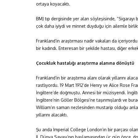
ortaya koyacaktı.
BMJ tıp dergisinde yer alan söyleşisinde, “Sigarayı 
çok daha iyiydi ve minnet duyduğu için ailemle birlik
Frankland’in araştırması nadir vakaları da içeriyordu
bir kadındı. Enteresan bir şekilde hastası, diğer erke
Çocukluk hastalığı araştırma alanına dönüştü
Frankland’in bir araştırma alanı olarak yıllarını al
rastlıyordu. 19 Mart 1912’de Henry ve Alice Rose Fra
İngiltere’de doğmuştu. Annesi bir müzisyendi. İngilt
İngiltere’nin Göller Bölgesi’ne taşınmışlardı ve bu
William’ın saman nezlesinden mustarip olduğu anlaş
yıllarını alacaktı.
Şu anda Imperial College London’ın bir parçası olan 
II. Dünya Savaşı’nın başlamasından üç gün önce, do