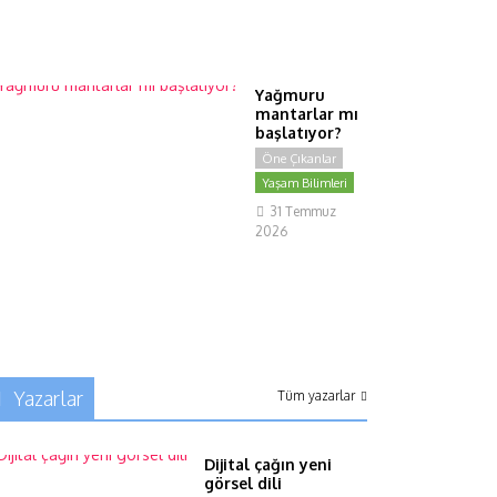
4
Ağustos
2026
Yağmuru
mantarlar mı
başlatıyor?
Öne Çıkanlar
Yaşam Bilimleri
31 Temmuz
2026
Yazarlar
Tüm yazarlar
Dijital çağın yeni
görsel dili