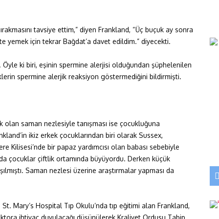
bırakmasını tavsiye ettim,” diyen Frankland, “Üç buçuk ay sonra
te yemek için tekrar Bağdat’a davet edildim.” diyecekti.
. Öyle ki biri, eşinin spermine alerjisi olduğundan şüphelenilen
klerin spermine alerjik reaksiyon göstermediğini bildirmişti.
acak olan saman nezlesiyle tanışması ise çocukluğuna
nkland’in ikiz erkek çocuklarından biri olarak Sussex,
ere Kilisesi’nde bir papaz yardımcısı olan babası sebebiyle
rada çocuklar çiftlik ortamında büyüyordu. Derken küçük
ılmıştı. Saman nezlesi üzerine araştırmalar yapması da
St. Mary’s Hospital Tıp Okulu’nda tıp eğitimi alan Frankland,
ktora ihtiyaç duyulacağı düşünülerek Kraliyet Ordusu Tabip