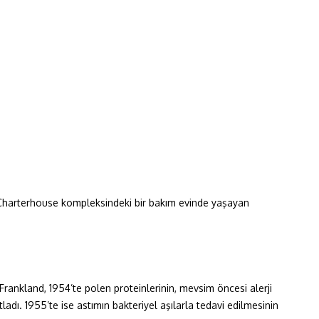
hi Charterhouse kompleksindeki bir bakım evinde yaşayan
n Frankland, 1954’te polen proteinlerinin, mevsim öncesi alerji
tladı. 1955’te ise astımın bakteriyel aşılarla tedavi edilmesinin