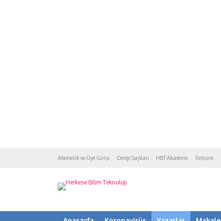
Abonelik ve Üye Girişi
Dergi Sayıları
HBT Akademi
İletişim
Anasayfa
Koronavirüs
Yazarlar
Makale