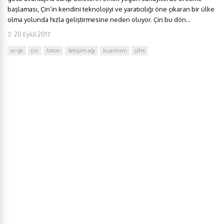
başlaması, Çin’in kendini teknolojiyi ve yaratıcılığı öne çıkaran bir ülke
olma yolunda hızla geliştirmesine neden oluyor. Çin bu dön...
20 Eylül 2017
ar-ge
çin
foton
iletişim ağı
kuantum
şifre