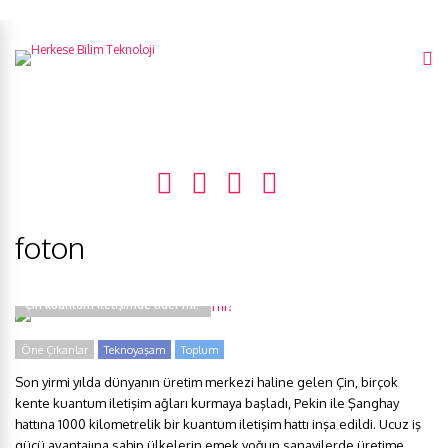
foton
Çin kuantum iletişimde lider mi?
Öne Çıkanlar
Teknoyaşam
Toplum
Son yirmi yılda dünyanın üretim merkezi haline gelen Çin, birçok
kente kuantum iletişim ağları kurmaya başladı, Pekin ile Şanghay
hattına 1000 kilometrelik bir kuantum iletişim hattı inşa edildi. Ucuz iş
gücü avantajına sahip ülkelerin emek yoğun sanayilerde üretime