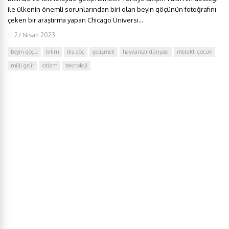
ile ülkenin önemli sorunlarından biri olan beyin göçünün fotoğrafını
çeken bir araştırma yapan Chicago Üniversi...
27 Nisan 2023
beyin göçü
bilim
dış göç
gelişmek
hayvanlar dünyası
meraklı çocuk
milli gelir
otizm
teknoloji