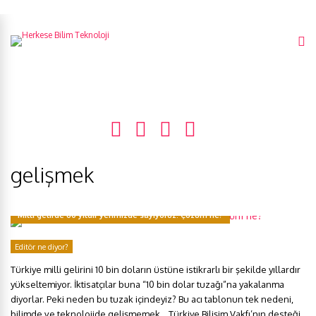
gelişmek
Milli gelirde 60 yıldır yerimizde sayıyoruz! Çözüm ne?
Editör ne diyor?
Türkiye milli gelirini 10 bin doların üstüne istikrarlı bir şekilde yıllardır
yükseltemiyor. İktisatçılar buna “10 bin dolar tuzağı”na yakalanma
diyorlar. Peki neden bu tuzak içindeyiz? Bu acı tablonun tek nedeni,
bilimde ve teknolojide gelişmemek… Türkiye Bilişim Vakfı’nın desteği