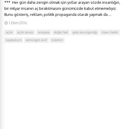
*** Her gün daha zengin olmak için yollar arayan sözde insanlığın,
bir milyar insanın aç bırakılmasını günümüzde kabul etmemeliyiz.
Bunu gösteriş, reklam, politik propaganda olarak yapmak da ...
1 Ekim 2016
açlık
açlık savaşı
anayasa
doğal hak
gıda savurganlığı
insan hakkı
kapitalizm
sömürgen sınıf
tüketim