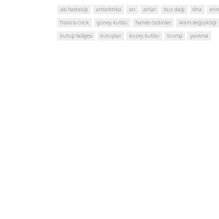
als hastalığı
antarktika
arı
arılar
buz dağı
dna
eri
francis crick
güney kutbu
hande özdinler
iklim değişikliği
kutup bölgesi
kutuplar
kuzey kutbu
trump
yarılma