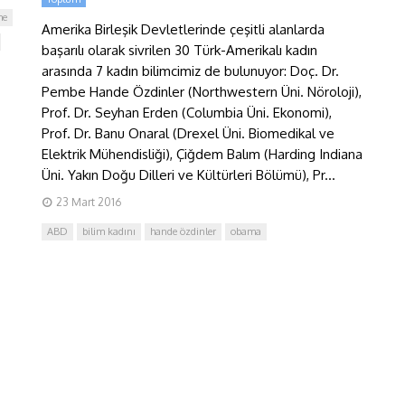
me
Amerika Birleşik Devletlerinde çeşitli alanlarda
başarılı olarak sivrilen 30 Türk-Amerikalı kadın
arasında 7 kadın bilimcimiz de bulunuyor: Doç. Dr.
Pembe Hande Özdinler (Northwestern Üni. Nöroloji),
Prof. Dr. Seyhan Erden (Columbia Üni. Ekonomi),
Prof. Dr. Banu Onaral (Drexel Üni. Biomedikal ve
Elektrik Mühendisliği), Çiğdem Balım (Harding Indiana
Üni. Yakın Doğu Dilleri ve Kültürleri Bölümü), Pr...
23 Mart 2016
ABD
bilim kadını
hande özdinler
obama