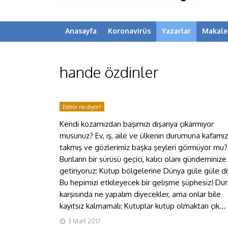
Anasayfa
Koronavirüs
Yazarlar
Makale
hande özdinler
Editör ne diyor?
Kendi kozamızdan başımızı dışarıya çıkarmıyor
musunuz? Ev, iş, aile ve ülkenin durumuna kafamız
takmış ve gözlerimiz başka şeyleri görmüyor mu?
Bunların bir sürüsü geçici, kalıcı olanı gündeminize
getiriyoruz: Kutup bölgelerine Dünya güle güle di
Bu hepimizi etkileyecek bir gelişme şüphesiz! Du
karşısında ne yapalım diyecekler, ama onlar bile
kayıtsız kalmamalı: Kutuplar kutup olmaktan çık...
3 Mart 2017