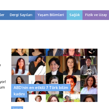
ler
Dergi Sayıları
Yaşam Bilimleri
Sağlık
Fizik ve Uzay
ı
yor!
rum
ABD’nin en etkili 7 Türk bilim
kadını
Toplum