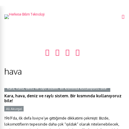
hava
Kara, hava, deniz ve raylı sistem. Bir kısmında kullanıyoruz bile!
Kara, hava, deniz ve raylı sistem. Bir kısmında kullanıyoruz
bile!
Ali Akurgal
1969’da, ilk defa İsviçre’ye gittiğimde dikkatimi çekmişti: Bizde,
lokomotiflerin tepesinde daha çok “ışıldak” olarak nitelenebilecek,