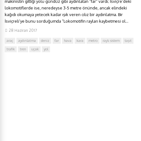
makinistin gittiği yolu gündüz gibi aydınlatan ”far” vardı; İsviçre’deki
lokomotiflerde ise, neredeyse 3-5 metre önünde, ancak elindeki
kağıdı okumaya yetecek kadar ışık veren cılız bir aydınlatma. Bir
İsviçreli’ye bunu sorduğumda “Lokomotifin rayları kaybetmesi ol...
28 Haziran 2017
araç
aydınlatma
deniz
far
hava
kara
metro
raylı sistem
taşıt
trafik
tren
uçak
yol