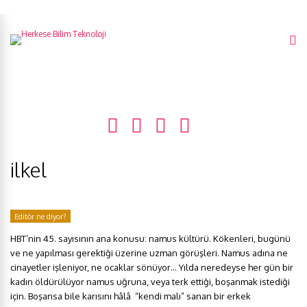
ilkel
Editör ne diyor?
HBT’nin 45. sayısının ana konusu: namus kültürü. Kökenleri, bugünü
ve ne yapılması gerektiği üzerine uzman görüşleri. Namus adına ne
cinayetler işleniyor, ne ocaklar sönüyor… Yılda neredeyse her gün bir
kadın öldürülüyor namus uğruna, veya terk ettiği, boşanmak istediği
için. Boşansa bile karısını hâlâ “kendi malı” sanan bir erkek