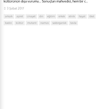
kültürünün dışa vurumu… Sonuçları mahvedici, hem bir c...
3 Şubat 2017
arkaik
aşiret
cinayet
din
eğitim
erkek
etnik
hayat
ilkel
kadın
kültür
mutant
namus
saldırganlık
tavla