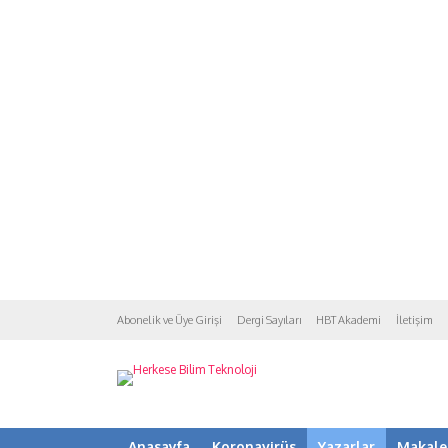
Abonelik ve Üye Girişi
Dergi Sayıları
HBT Akademi
İletişim
Anasayfa
Koronavirüs
Yazarlar
Makale