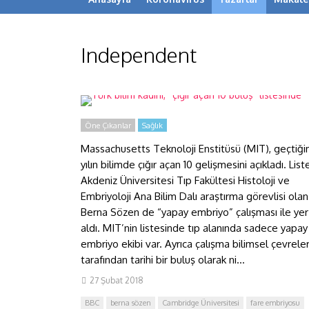
Independent
Türk bilim kadını, “çığır açan 10
buluş” listesinde
Öne Çıkanlar
Sağlık
Massachusetts Teknoloji Enstitüsü (MIT), geçtiği
yılın bilimde çığır açan 10 gelişmesini açıkladı. List
Akdeniz Üniversitesi Tıp Fakültesi Histoloji ve
Embriyoloji Ana Bilim Dalı araştırma görevlisi olan
Berna Sözen de “yapay embriyo” çalışması ile yer
aldı. MIT’nin listesinde tıp alanında sadece yapay
embriyo ekibi var. Ayrıca çalışma bilimsel çevrele
tarafından tarihi bir buluş olarak ni...
27 Şubat 2018
BBC
berna sözen
Cambridge Üniversitesi
fare embriyosu