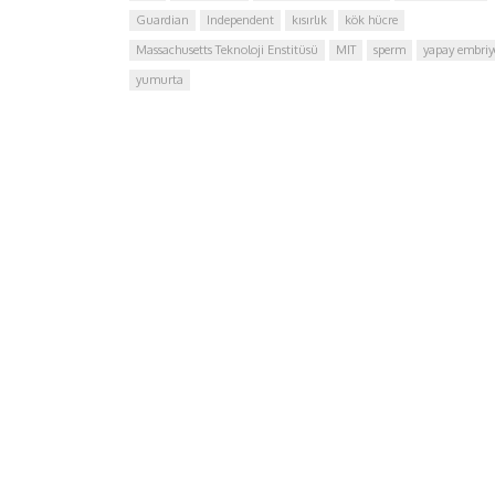
Guardian
Independent
kısırlık
kök hücre
Massachusetts Teknoloji Enstitüsü
MIT
sperm
yapay embriy
yumurta