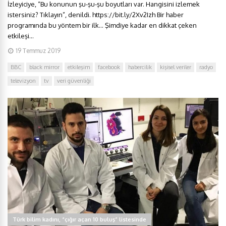
İzleyiciye, “Bu konunun şu-şu-şu boyutları var. Hangisini izlemek
istersiniz? Tıklayın”, denildi. https://bit.ly/2Xv2Izh Bir haber
programında bu yöntem bir ilk… Şimdiye kadar en dikkat çeken
etkileşi...
19 Temmuz 2019
BBC
black mirror
etkileşim
facebook
habercilik
kişisel veriler
radyo
televizyon
tv
veri güvenliği
Türk bilim kadını, “çığır açan 10 buluş” listesinde