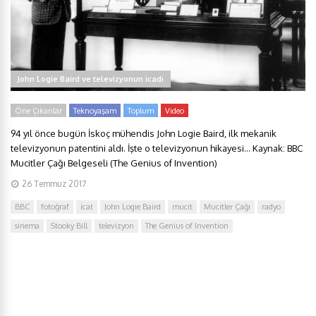
John Logie Baird ve televizyonun icadı
Öne Çıkanlar
Teknoyaşam
Toplum
Video
94 yıl önce bugün İskoç mühendis John Logie Baird, ilk mekanik
televizyonun patentini aldı. İşte o televizyonun hikayesi… Kaynak: BBC
Mucitler Çağı Belgeseli (The Genius of Invention)
26 Temmuz 2017
BBC
fotoğraf
icat
John Logie Baird
mucit
Mucitler Çağı
radyo
sinema
Stooky Bill
televizyon
The Genius of Invention