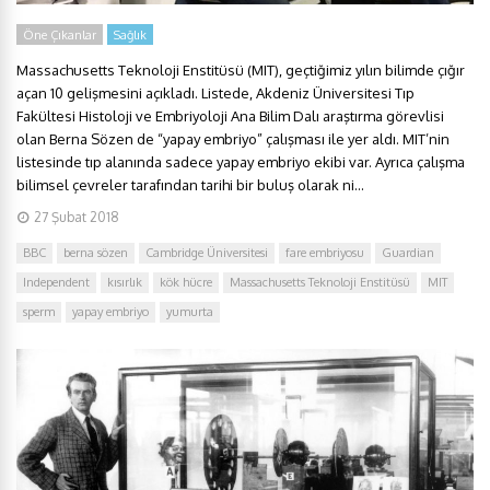
Öne Çıkanlar
Sağlık
Massachusetts Teknoloji Enstitüsü (MIT), geçtiğimiz yılın bilimde çığır
açan 10 gelişmesini açıkladı. Listede, Akdeniz Üniversitesi Tıp
Fakültesi Histoloji ve Embriyoloji Ana Bilim Dalı araştırma görevlisi
olan Berna Sözen de “yapay embriyo” çalışması ile yer aldı. MIT’nin
listesinde tıp alanında sadece yapay embriyo ekibi var. Ayrıca çalışma
bilimsel çevreler tarafından tarihi bir buluş olarak ni...
27 Şubat 2018
BBC
berna sözen
Cambridge Üniversitesi
fare embriyosu
Guardian
Independent
kısırlık
kök hücre
Massachusetts Teknoloji Enstitüsü
MIT
sperm
yapay embriyo
yumurta