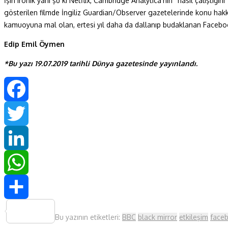
İşin ironik yanı şu ki Netflix, Cambridge Analytica’nın “nasıl çalışt
gösterilen filmde İngiliz Guardian/Observer gazetelerinde konu hakkın
kamuoyuna mal olan, ertesi yıl daha da dallanıp budaklanan Faceboo
Edip Emil Öymen
*Bu yazı 19.07.2019 tarihli Dünya gazetesinde yayınlandı.
Facebook
Twitter
LinkedIn
WhatsApp
Share
Bu yazının etiketleri:
BBC
black mirror
etkileşim
face