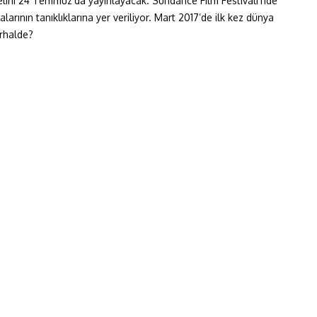
geselini 24 Temmuz’da yayınlayacak. Sundance Film Festivali’nde
ının tanıklıklarına yer veriliyor. Mart 2017’de ilk kez dünya
erhalde?