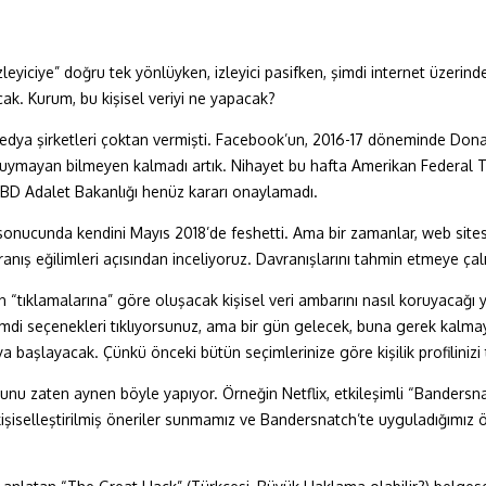
yiciye” doğru tek yönlüyken, izleyici pasifken, şimdi internet üzerinden 
cak. Kurum, bu kişisel veriyi ne yapacak?
edya şirketleri çoktan vermişti. Facebook’un, 2016-17 döneminde Do
ğını duymayan bilmeyen kalmadı artık. Nihayet bu hafta Amerikan Federa
 ABD Adalet Bakanlığı henüz kararı onaylamadı.
r sonucunda kendini Mayıs 2018’de feshetti. Ama bir zamanlar, web sit
ranış eğilimleri açısından inceliyoruz. Davranışlarını tahmin etmeye çal
n “tıklamalarına” göre oluşacak kişisel veri ambarını nasıl koruyacağı
Şimdi seçenekleri tıklıyorsunuz, ama bir gün gelecek, buna gerek kalmay
 başlayacak. Çünkü önceki bütün seçimlerinize göre kişilik profilinizi
nu zaten aynen böyle yapıyor. Örneğin Netflix, etkileşimli “Bandersnat
 kişiselleştirilmiş öneriler sunmamız ve Bandersnatch’te uyguladığımız