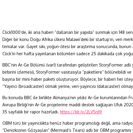
Click1000’de, iki ana haberi “dallanan bir yapıda” sunmak için 148 se
Diğer bir konu Doğu Afrika ülkesi Malawi’deki bir startup’ın, veri mer
temalar var. Gayet sıkı, yoğun-ötesi bir araştırma sonucunda, bunun
Click’in her hafta yayınlanan bölümleri sadece 25 dakikada çok yoğ
BBC’nin Ar-Ge Bölümü (var!) tarafından geliştirilen StoryFormer adlı 
birbirini izlemesi), StoryFormer vasıtasıyla “paketlere” bölünebildi v
başına bir mini-haber paketi oluşturuyor. Böylece, bir haberi her izl
“Yayıncı (broadcaster) olmak yerine, veri-yayıncısı (datacaster) olmay
Bu konuda BBC ile birlikte Almanya’nın yıldız Ar-Ge kurumlarından 
Avrupa Birliği’nin Ar-Ge projelerine maddi destek sağlayan Ufuk 2020
35 sayfalık bir rapor hazırladı.
https://bit.ly/2LVSrd9
OBM türü bir yayıncılıkta henüz haber programcılığı değil, ama radyo
“Denizkızının Gözyaşları” (Mermaid’s Tears) adlı bir OBM programını y