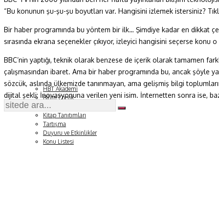
“Bu konunun şu-şu-şu boyutları var. Hangisini izlemek istersiniz? Tıkl
Fizik ve Uzay
Bir haber programında bu yöntem bir ilk… Şimdiye kadar en dikkat çeke
Gezegenimiz
sırasında ekrana seçenekler çıkıyor, izleyici hangisini seçerse konu
Teknoyaşam
BBC’nin yaptığı, teknik olarak benzese de içerik olarak tamamen far
çalışmasından ibaret. Ama bir haber programında bu, ancak şöyle yapı
Fazlası
sözcük, aslında ülkemizde tanınmayan, ama gelişmiş bilgi toplumları
HBT Akademi
dijital şekli: İnovasyonuna verilen yeni isim. İnternetten sonra ise, ba
Bilim Çocuk
Soru ve Yanıt
Kitap Tanıtımları
Tartışma
Duyuru ve Etkinlikler
Konu Listesi