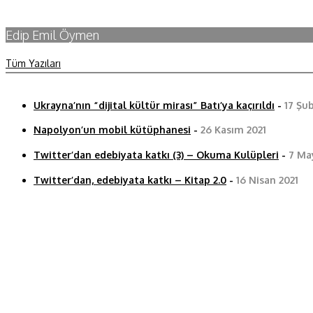
Edip Emil Öymen
Tüm Yazıları
Ukrayna’nın “dijital kültür mirası” Batı’ya kaçırıldı
-
17 Şu
Napolyon’un mobil kütüphanesi
-
26 Kasım 2021
Twitter’dan edebiyata katkı (3) – Okuma Kulüpleri
-
7 May
Twitter’dan, edebiyata katkı – Kitap 2.0
-
16 Nisan 2021