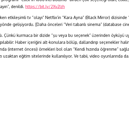
ayın”, denildi.
https://bit.ly/2Xv2Izh
n etkileşimli tv “olayı” Netflix’in “Kara Ayna” (Black Mirror) dizisind
 o yönde gelişiyordu. [Daha önceleri “Veri tabanlı sinema” (database c
klı. Çünkü kurmaca bir dizide “şu veya bu seçenek” üzerinden öyküyü 
labilir: Haber içeriğini alt-konulara bölüp, dallandırıp seçenekler h
nda (internet öncesi) örnekleri bol olan “Kendi hızında öğrenme” sağl
zı uzaktan eğitim sitelerinde kullanılıyor. Ve tabii, video oyunlarında d