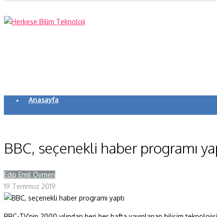
Anasayfa
Koronavirüs
Yazarlar
BBC, seçenekli haber programı ya
Makaleler
Edip Emil Öymen
Dergi Sayıları
19 Temmuz 2019
Yaşam Bilimleri
Sağlık
BBC-TV’nin 2000 yılından beri her hafta yayınlanan bilişim teknolojisi