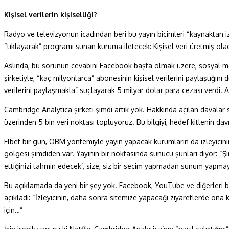
Kişisel verilerin kişiselliği?
Radyo ve televizyonun icadından beri bu yayın biçimleri “kaynaktan izle
“tıklayarak” programı sunan kuruma iletecek: Kişisel veri üretmiş ola
Aslında, bu sorunun cevabını Facebook başta olmak üzere, sosyal m
şirketiyle, “kaç milyonlarca” abonesinin kişisel verilerini paylaştı
verilerini paylaşmakla” suçlayarak 5 milyar dolar para cezası verdi.
Cambridge Analytica şirketi şimdi artık yok. Hakkında açılan davala
üzerinden 5 bin veri noktası topluyoruz. Bu bilgiyi, hedef kitlenin dav
Elbet bir gün, OBM yöntemiyle yayın yapacak kurumların da izleyicini
gölgesi şimdiden var. Yayının bir noktasında sunucu şunları diyor: “
ettiğinizi tahmin edecek’, size, siz bir seçim yapmadan sunum yapmaya
Bu açıklamada da yeni bir şey yok. Facebook, YouTube ve diğerleri bu
açıkladı: “İzleyicinin, daha sonra sitemize yapacağı ziyaretlerde ona
için…”