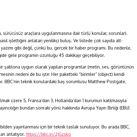
n, sürücüsüz araçlara uygulanmasına dair türlü konular, sorunlar).
l işlettiğini anlatan yenilikçi buluş. Ve listede çok sayıda alt-
yazımı gibi değil, çünkü bu, gerçek bir haber programı. Bu nedenle,
 gide gele programın uzunluğu 45 dakikayı geçebiliyor.
) bir şablona uygun olarak yapılan programlar (metin, ses, görüntünün
mesinin nedeni de bu işte: Her paketteki “birimler” (object) kendi
ğuyor. BBC’nin teknik konulardaki baş sorumlusu Matthew Postgate,
lmak üzere 5, Fransa’dan 3, Hollanda’dan 1 kurumun katılmasıyla
yıncılığın bundan sonraki yönü hakkında Avrupa Yayın Birliği (EBU)
ilden yayınlanması için bir teknik taslak sunuluyor. Bu arada BBC,
dan anlatıyor.
https://bbc.in/2JGzsko