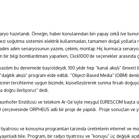
naryo hazırlandı. Örneğin, haber konularından biri yapay zekâ (ve bunu
kezi soğutma sistemini elektrik kullanmadan, tamamen doğal yollarla nası
 adım adım senaryosunun yazımı, çekimi, montajı: Hiç kurmaca senaryo 
un bir bilgi bombardımanı yaparken, Click1000’de seçenekler arasında
yazılım bu denemede başroldeydi. 100 yıldır hep “kanal akışlı” (lineer
e “dağıtık akışlı” program elde edildi. “Object-Based Media” (OBM) denil
eyicinin tercihlerine uygun biçimde, kişiselleştirerek sunma fırsatı do
a doğru ilerliyoruz” dedi.
Fraunhofer Enstitüsü ve telekom Ar-Ge’siyle meşgul EURESCOM başta o
 çerçevesinde ORPHEUS adlı bir proje de yapıldı. Proje sonuçları ve ya
 tiyatrosu ve konuşma programları tarzında üretimlerin internet ve mob
ayınladı bile. Program, bir radyo tiyatrosu ve “konuyu” üç değişik açı