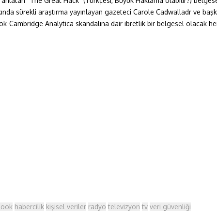
ığını” anlatan “The Great Hack” (Türkçesi, Büyük Haklama olabilir?) bel
da sürekli araştırma yayınlayan gazeteci Carole Cadwalladr ve başkalar
k-Cambridge Analytica skandalına dair ibretlik bir belgesel olacak h
book
habercilik
kişisel veriler
radyo
televizyon
tv
veri güvenliği