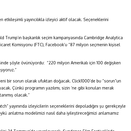
etkileşimli yayıncılıkla izleyici aktif olacak. Seçeneklerini
nald Trump’ın başkanlık seçim kampanyasında Cambridge Analytica
l Ticaret Komisyonu (FTC), Facebook’u “87 milyon seçmenin kişisel
esinde şöyle övünüyordu: “220 milyon Amerikalı için 100 değişken
ışıyoruz.”
 yeni bir sorun olarak ufuktan doğacak. Click1000’de bu “sorun”un
acak. Çünkü programın yazılımı, sizin ‘ne gibi konuları merak
 tanımış olacak.”
ch” yayınında izleyicilerin seçeneklerini depoladığını şu gerekçeyle
 öykü anlatma modelimizi nasıl daha iyileştireceğimizi anlamamız