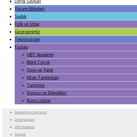
Dergi Sayıları
Yaşam Bilimleri
Sağlık
Fizik ve Uzay
Gezegenimiz
Teknoyaşam
Fazlası
HBT Akademi
Bilim Çocuk
Soru ve Yanıt
Kitap Tanıtımları
Tartışma
Duyuru ve Etkinlikler
Konu Listesi
Abonelik ve Üye Girişi
Dergi Sayıları
HBT Akademi
İletişim