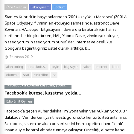
Öne Çıkanlar
Teknoyaşam
Toplum
Stanley Kubrick’in başyapıtlarından ‘2001 Uzay Yolu Macerası’ (2001 A
Space Odyssey) filminin en etkileyici sahnesinde, astronot Dave
Bowman, HAL süper bilgisayarını devre dışı bırakmak için hafıza
kartlarını bir bir çıkartırken, HAL, ‘Yapma Dave, zihnim yok oluyor,
hissediyorum, hissediyorum bunu!’ der. Internet ve özellikle
Google’a bağımlılığımız üstel olarak arttıkça, b...
25 Nisan 2019
alan turing
aptal kutusu
beyin
bilgisayar
haber
internet
kitap
okumak
saat
sinirbilim
tv
Facebook’a küresel kuşatma, yolda…
Facebook’a küresel kuşatma, yolda…
Edip Emil Öymen
Facebook’a geçen yıl her dakika 1 milyona yakın veri yükleniyordu. Bir
dakikada! Veri derken, yazılı, sesli, görüntülü her türlü ileti anlamına.
Facebook, sistemine akan bu veri selini hem algoritma, hem “canlı”
insan eliyle kontrol altında tutmaya çalışıyor. Önceliği, elbette kendi