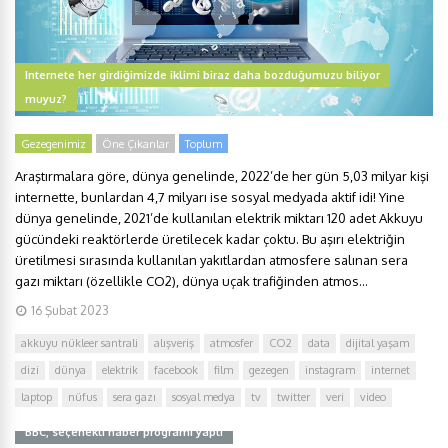
Internete her girdiğimizde iklimi biraz daha bozduğumuzu biliyor
muyuz?
Gezegenimiz
Öne Çıkanlar
Toplum
Araştırmalara göre, dünya genelinde, 2022’de her gün 5,03 milyar kişi
internette, bunlardan 4,7 milyarı ise sosyal medyada aktif idi! Yine
dünya genelinde, 2021’de kullanılan elektrik miktarı 120 adet Akkuyu
gücündeki reaktörlerde üretilecek kadar çoktu. Bu aşırı elektriğin
üretilmesi sırasında kullanılan yakıtlardan atmosfere salınan sera
gazı miktarı (özellikle CO2), dünya uçak trafiğinden atmos...
16 Şubat 2023
akkuyu nükleer santrali
alışveriş
atmosfer
CO2
data
dijital yaşam
dizi
dünya
elektrik
facebook
film
gezegen
instagram
internet
laptop
nüfus
sera gazı
sosyal medya
tv
twitter
veri
video
BBC, seçenekli haber programı yaptı