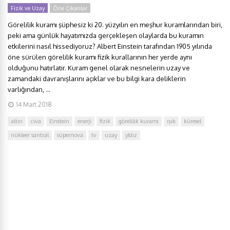
Fizik ve Uzay
Öne Çıkanlar
Görelilik kuramı şüphesiz ki 20. yüzyılın en meşhur kuramlarından biri,
peki ama günlük hayatımızda gerçekleşen olaylarda bu kuramın
etkilerini nasıl hissediyoruz? Albert Einstein tarafından 1905 yılında
öne sürülen görelilik kuramı fizik kurallarının her yerde aynı
olduğunu hatırlatır. Kuram genel olarak nesnelerin uzay ve
zamandaki davranışlarını açıklar ve bu bilgi kara deliklerin
varlığından, ...
14 Mart 2018
altın
civa
Einstein
enerji
fizik
görelilik kuramı
ışık
küresel
nükleer santral
süpernova
tv
uzay
yldız