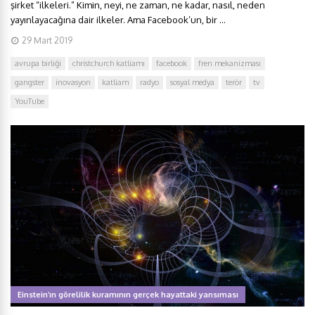
şirket “ilkeleri.” Kimin, neyi, ne zaman, ne kadar, nasıl, neden
yayınlayacağına dair ilkeler. Ama Facebook’un, bir ...
29 Mart 2019
avrupa birliği
christchurch katliamı
facebook
fren mekanizması
gangster
inovasyon
katliam
radyo
sosyal medya
terör
tv
YouTube
Einstein’ın görelilik kuramının gerçek hayattaki yansıması