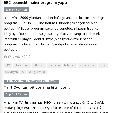
BBC, seçenekli haber programı yaptı
Edip Emil Öymen
BBC-TV’nin 2000 yılından beri her hafta yayınlanan bilişim teknolojisi
programı “Click”in 1000’inci bölümü “birden çok seçeneği olan,
etkileşimli” haber programı şeklinde sunuldu. Etkileşimli derken:
İzleyiciye, “Bu konunun şu-şu-şu boyutları var. Hangisini izlemek
istersiniz? Tıklayın”, denildi. https://bit.ly/2Xv2Izh Bir haber
programında bu yöntem bir ilk… Şimdiye kadar en dikkat çeken
etkileşi...
19 Temmuz 2019
BBC
black mirror
etkileşim
facebook
habercilik
kişisel veriler
radyo
televizyon
tv
veri güvenliği
Taht Oyunları bitiyor ama bitmiyor…
Taht Oyunları bitiyor ama bitmiyor…
Edip Emil Öymen
Amerikan TV film yapımcısı HBO’nun 8 yıldır yayınladığı, Orta Çağ’da
iktidar çekişmesi dizisi Taht Oyunları (Game of Thrones – GOT) 19