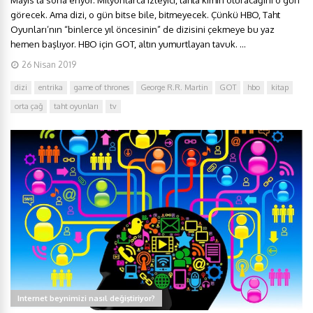
Mayıs’ta sona eriyor. Milyonlarca izleyici, tahta kimin oturacağını o gün
görecek. Ama dizi, o gün bitse bile, bitmeyecek. Çünkü HBO, Taht
Oyunları’nın “binlerce yıl öncesinin” de dizisini çekmeye bu yaz
hemen başlıyor. HBO için GOT, altın yumurtlayan tavuk. ...
26 Nisan 2019
dizi
entrika
game of thrones
George R.R. Martin
GOT
hbo
kitap
orta çağ
taht oyunları
tv
Internet beynimizi nasıl değiştiriyor?