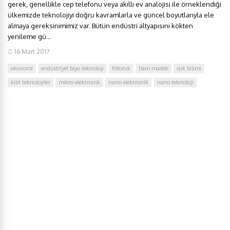
gerek, genellikle cep telefonu veya akıllı ev analojisi ile örneklendiği
ülkemizde teknolojiyi doğru kavramlarla ve güncel boyutlarıyla ele
almaya gereksinimimiz var. Bütün endüstri altyapısını kökten
yenileme gü...
16 Mart 2017
ekonomi
endüstriyel biyo teknoloji
fotonik
ham madde
ışık bilimi
kilit teknolojiler
mikro elektronik
nano elektronik
nano teknoloji