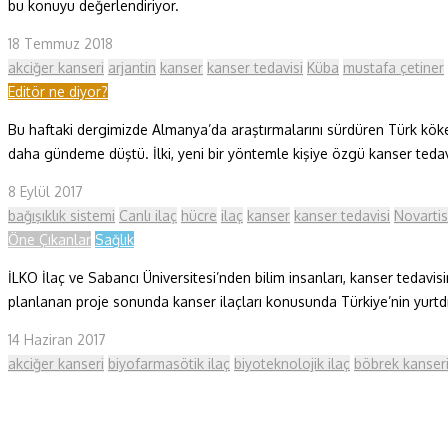
bu konuyu değerlendiriyor.
18 Temmuz 2018
akciğer kanseri
arjantin
kanser
kanser tedavisi
Küba
mustafa çetiner
Editör ne diyor?
Bu haftaki dergimizde Almanya’da araştırmalarını sürdüren Türk kökenli
daha gündeme düştü. İlki, yeni bir yöntemle kişiye özgü kanser tedavi
8 Eylül 2017
bağışıklık sistemi
Canlı ilaç
hücre
ilaç
kanser
kanser tedavisi
Novartis
Öne Çıkanlar
Sağlık
İLKO İlaç ve Sabancı Üniversitesi’nden bilim insanları, kanser tedavisi
planlanan proje sonunda kanser ilaçları konusunda Türkiye’nin yurtdı
14 Haziran 2017
akciğer kanseri
biyofarmasötik ilaç
biyoteknolojik ilaç
böbrek kanser