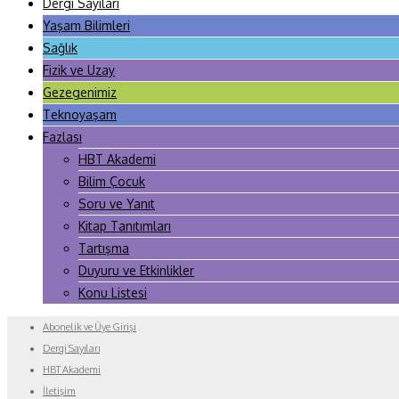
Dergi Sayıları
Yaşam Bilimleri
Sağlık
Fizik ve Uzay
Gezegenimiz
Teknoyaşam
Fazlası
HBT Akademi
Bilim Çocuk
Soru ve Yanıt
Kitap Tanıtımları
Tartışma
Duyuru ve Etkinlikler
Konu Listesi
Abonelik ve Üye Girişi
Dergi Sayıları
HBT Akademi
İletişim