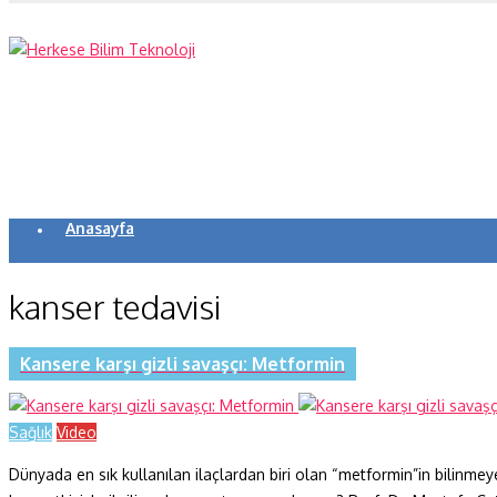
Anasayfa
Koronavirüs
kanser tedavisi
Yazarlar
Makaleler
Kansere karşı gizli savaşçı: Metformin
Dergi Sayıları
Sağlık
Video
Yaşam Bilimleri
Dünyada en sık kullanılan ilaçlardan biri olan “metformin”in bilinme
Sağlık