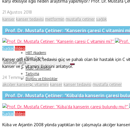
karşı etkisiyle ilgili neden araştırma yapılmıyor? Prof. Dr. Mustafa Çet
Fizik ve Uzay
21 Ağustos 2018
kanser
kanser tedavisi
metformin
mustafa çetiner
sağlık
Gezegenimiz
Prof. Dr. Mustafa Çetiner: “Kanserin çaresi C vitamini m
Teknoyaşam
Fazlası
Sağlık
Video
HBT Akademi
Bilim Çocuk
Kanser gibi karmaşık, tedavisi güç ve pahalı olan bir hastalık için C v
Soru ve Yanıt
kanser ve C vitamini ilişkisini anlatıyor.
Kitap Tanıtımları
Tartışma
24 Temmuz 2018
Duyuru ve Etkinlikler
akciğer kanseri
c vitamini
kanser
kanser tedavisi
mustafa çetiner
Konu Listesi
Prof. Dr. Mustafa Çetiner: “Küba’da kanserin çaresi bu
Sağlık
Video
Küba ve Arjantin 2008 yılında yaptıkları bir çalışmayla akciğer kanseri