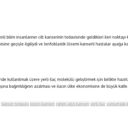
 bilim insanlarının cilt kanserinin tedavisinde geldikleri ileri noktayı
sine geçişle ilgiliydi ve lenfoblastik lösemi kanserli hastalar ayağa 
nde kullanılmak üzere yerli ilaç molekülü geliştirmek için birlikte hazırl
şına bağımlılığının azalması ve ilacın ülke ekonomisine de büyük katkı
i
kanser tedavisi
kolon kanseri
rahim ağzı kanseri
yerli ilaç
yumurtalık 