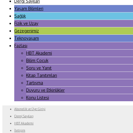
Dergi Sayıları
Yaşam Bilimleri
Sağlık
Fizik ve Uzay
Gezegenimiz
Teknoyaşam
Fazlası
HBT Akademi
Bilim Çocuk
Soru ve Yanıt
Kitap Tanıtımları
Tartışma
Duyuru ve Etkinlikler
Konu Listesi
Abonelik ve Üye Girişi
Dergi Sayıları
HBT Akademi
İletişim