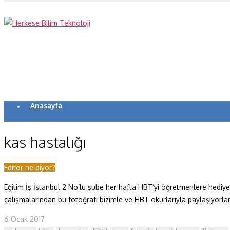
Anasayfa
Koronavirüs
kas hastalığı
Yazarlar
Makaleler
Editör ne diyor?
Eğitim İş İstanbul 2 No’lu şube her hafta HBT’yi öğretmenlere hediye o
Dergi Sayıları
çalışmalarından bu fotoğrafı bizimle ve HBT okurlarıyla paylaşıyorlar. 
Yaşam Bilimleri
6 Ocak 2017
Sağlık