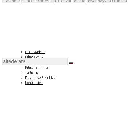
atalarımız
bilim
descartes
dijital
duvar
felsefe
hayal
hayvan
ilk insan
Fizik ve Uzay
Gezegenimiz
Teknoyaşam
Fazlası
HBT Akademi
Bilim Çocuk
Soru ve Yanıt
Kitap Tanıtımları
Tartışma
Duyuru ve Etkinlikler
Konu Listesi