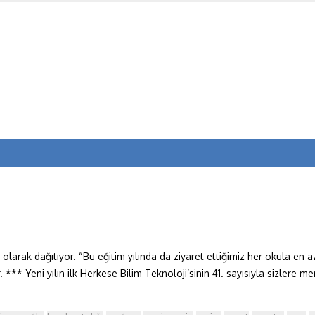
larak dağıtıyor. “Bu eğitim yılında da ziyaret ettiğimiz her okula en a
*** Yeni yılın ilk Herkese Bilim Teknoloji’sinin 41. sayısıyla sizlere m