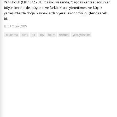
Yenilikçilik (CBT 13.12.2013) başlıklı yazımda, “çağdaş kentsel sorunlar
büyük kentlerde, büyüme ve farklılıkların yönetilmesi ve küçük
yerleşimlerde doğal kaynaklardan yerel ekonomiyi güçlendirecek
bil...
23 Ocak 2019
kalkınma
kent
kır
köy
seçim
seçmen
yerel yönetim