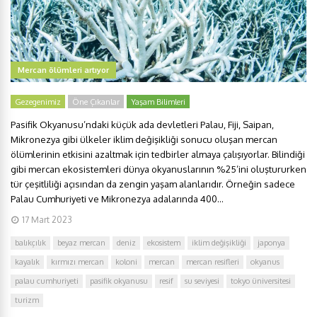
Mercan ölümleri artıyor
Gezegenimiz
Öne Çıkanlar
Yaşam Bilimleri
Pasifik Okyanusu’ndaki küçük ada devletleri Palau, Fiji, Saipan,
Mikronezya gibi ülkeler iklim değişikliği sonucu oluşan mercan
ölümlerinin etkisini azaltmak için tedbirler almaya çalışıyorlar. Bilindiği
gibi mercan ekosistemleri dünya okyanuslarının %25’ini oluştururken
tür çeşitliliği açısından da zengin yaşam alanlarıdır. Örneğin sadece
Palau Cumhuriyeti ve Mikronezya adalarında 400...
17 Mart 2023
balıkçılık
beyaz mercan
deniz
ekosistem
iklim değişikliği
japonya
kayalık
kırmızı mercan
koloni
mercan
mercan resifleri
okyanus
palau cumhuriyeti
pasifik okyanusu
resif
su seviyesi
tokyo üniversitesi
turizm