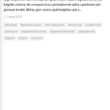
kağıdın üstüne de uranyum tuzu yerleştirerek ışıkla uyarılması için
güneşe bıraktı. Birkaç gün sonra siyah kağıtları açtı v...
1 Mart 2017
Becquerel
Becquerel ışınları
Henri Becquerel
marie curie
nükleer fizik
polonyum
radyoaktif bozunma
radyoaktif elemenler
radyoaktivite
radyum
toryum
uranyum