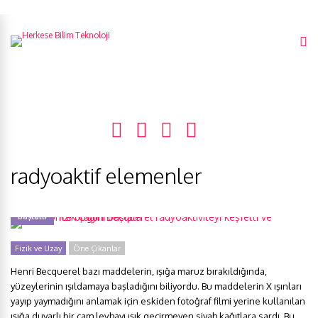
radyoaktif elemenler
121 yıl önce bugün Becquerel radyoaktiviteyi keşfetti ve nükleer fizik çağını
başlattı
Fizik ve Uzay
Öne Çıkanlar
Henri Becquerel bazı maddelerin, ışığa maruz bırakıldığında,
yüzeylerinin ışıldamaya başladığını biliyordu. Bu maddelerin X ışınları
yayıp yaymadığını anlamak için eskiden fotoğraf filmi yerine kullanılan
ışığa duyarlı bir cam levhayı ışık geçirmeyen siyah kağıtlara sardı. Bu