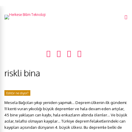
riskli bina
Editör ne diyor?
Mesela Bağcıları yıkıp yeniden yapmak… Deprem ülkenin ilk gündemi:
11 kenti vuran yıkıcılığı büyük depremler ve hala devam eden artçılar,
45 bine yaklaşan can kaybı, hala enkazların altında ölenler… Ve büyük
acılar, telafisi olmayan kayıplar… Türkiye deprem felaketlerindeki can
kayıpları açısından dünyanın 4. büyük ülkesi. Bu depremle belki de