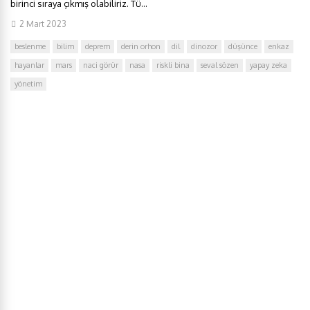
birinci sıraya çıkmış olabiliriz. Tü...
2 Mart 2023
beslenme
bilim
deprem
derin orhon
dil
dinozor
düşünce
enkaz
hayanlar
mars
naci görür
nasa
riskli bina
seval sözen
yapay zeka
yönetim