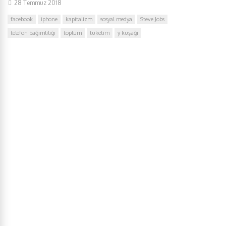
28 Temmuz 2018
facebook
iphone
kapitalizm
sosyal medya
Steve Jobs
telefon bağımlılığı
toplum
tüketim
y kuşağı