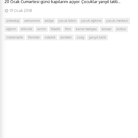
20 Ocak Cumartesi günü kapılarını açıyor. Çocuklar yarıyıl tatili...
19 Ocak 2018
arkeoloji
astronomi
atölye
çocuk bilim
çocuk eğitimi
çocuk merkezi
eğitim
etkinlik
evrim
felsefe
film
karne hediyesi
konser
kültür
matematik
Renkler
robotik
sömestr
uzay
yarıyıl tatili