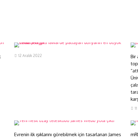
Celal Şengör Hawai’de
patlayan dünyanın en büyük
D
volkanına gitti
e
12 Aralık 2022
k
Bir
top
“at
Üni
çal
tar
karş
Yeni nesil uzay teleskobu
1
James Webb yola çıktı
m
Evrenin ilk ışıklarını görebilmek için tasarlanan James
mRN