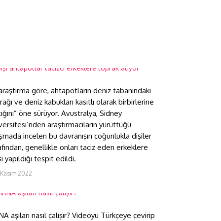
işi ahtapotlar tacizci
rkeklere toprak atıyor
 araştırma göre, ahtapotların deniz tabanındaki
rağı ve deniz kabukları kasıtlı olarak birbirlerine
tığını” öne sürüyor. Avustralya, Sidney
versitesi’nden araştırmacıların yürüttüğü
ışmada incelen bu davranışın çoğunlukla dişiler
afından, genellikle onları taciz eden erkeklere
ı yapıldığı tespit edildi.
1 Kasım 2022
RNA aşıları nasıl çalışır?
A aşıları nasıl çalışır? Videoyu Türkçeye çevirip