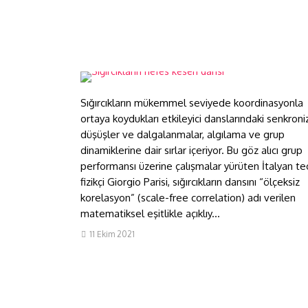
Sığırcıkların nefes kesen
dansı
Sığırcıkların mükemmel seviyede koordinasyonla
ortaya koydukları etkileyici danslarındaki senkroni
düşüşler ve dalgalanmalar, algılama ve grup
dinamiklerine dair sırlar içeriyor. Bu göz alıcı grup
performansı üzerine çalışmalar yürüten İtalyan te
fizikçi Giorgio Parisi, sığırcıkların dansını “ölçeksiz
korelasyon” (scale-free correlation) adı verilen
matematiksel eşitlikle açıklıy...
11 Ekim 2021