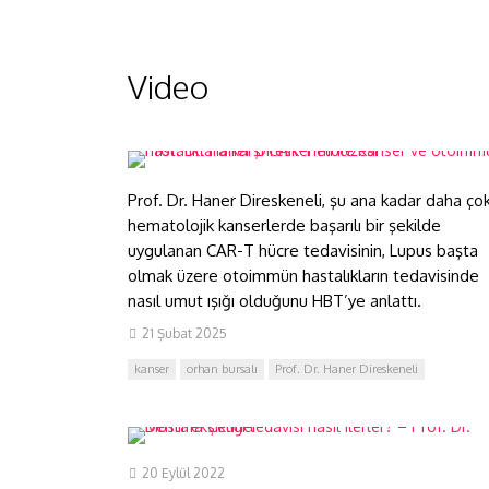
Prof. Dr. Haner Direskeneli ile
Kanser ve otoimmün
Video
hastalıklara karşı CAR-T
mucizesi
Prof. Dr. Haner Direskeneli, şu ana kadar daha ço
hematolojik kanserlerde başarılı bir şekilde
uygulanan CAR-T hücre tedavisinin, Lupus başta
olmak üzere otoimmün hastalıkların tedavisinde
nasıl umut ışığı olduğunu HBT’ye anlattı.
21 Şubat 2025
Demir eksikliği tedavisi nasıl
kanser
orhan bursalı
Prof. Dr. Haner Direskeneli
ilerler? – Prof. Dr. Mustafa
Çetiner
20 Eylül 2022