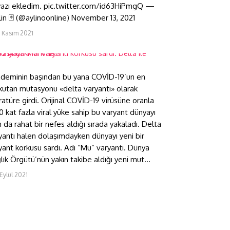
yazı ekledim. pic.twitter.com/id63HiPmgQ —
ylin 🃏 (@aylinoonline) November 13, 2021
ünyayı “Mu” varyantı korkusu
ardı. Delta ile arasındaki fark
5 Kasım 2021
e?
deminin başından bu yana COVİD-19’un en
kutan mutasyonu «delta varyantı» olarak
eratüre girdi. Orijinal COVİD-19 virüsüne oranla
0 kat fazla viral yüke sahip bu varyant dünyayı
 da rahat bir nefes aldığı sırada yakaladı. Delta
yantı halen dolaşımdayken dünyayı yeni bir
yant korkusu sardı. Adı “Mu” varyantı. Dünya
lık Örgütü’nün yakın takibe aldığı yeni mut...
Eylül 2021