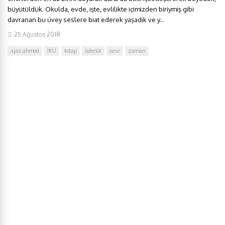
büyütüldük. Okulda, evde, işte, evlilikte içimizden biriymiş gibi
davranan bu üvey seslere biat ederek yaşadık ve y...
25 Ağustos 2018
ajaz ahmed
İKÜ
kitap
liderlik
sınır
zaman