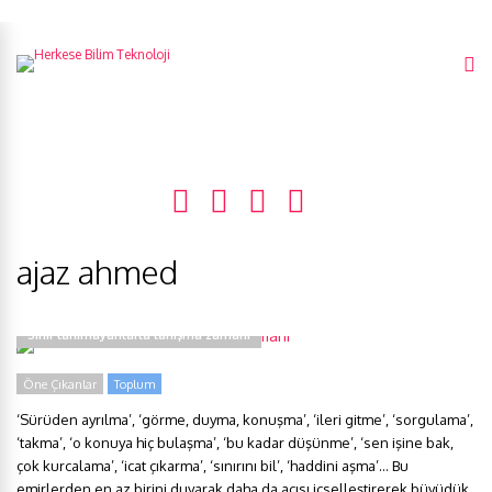
ajaz ahmed
Sınır tanımayanlarla tanışma zamanı
Öne Çıkanlar
Toplum
‘Sürüden ayrılma’, ‘görme, duyma, konuşma’, ‘ileri gitme’, ‘sorgulama’,
‘takma’, ‘o konuya hiç bulaşma’, ‘bu kadar düşünme’, ‘sen işine bak,
çok kurcalama’, ‘icat çıkarma’, ‘sınırını bil’, ‘haddini aşma’… Bu
emirlerden en az birini duyarak daha da acısı içselleştirerek büyüdük,