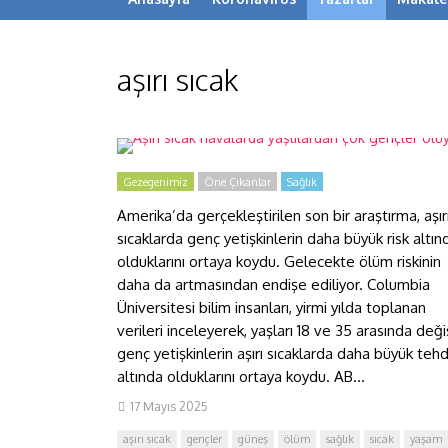
aşırı sıcak
Aşırı sıcak havalarda
yaşlılardan çok gençler ölüyor
Gezegenimiz
Öne Çıkanlar
Sağlık
Amerika’da gerçekleştirilen son bir araştırma, aşır
sıcaklarda genç yetişkinlerin daha büyük risk altın
olduklarını ortaya koydu. Gelecekte ölüm riskinin
daha da artmasından endişe ediliyor. Columbia
Üniversitesi bilim insanları, yirmi yılda toplanan
verileri inceleyerek, yaşları 18 ve 35 arasında değ
genç yetişkinlerin aşırı sıcaklarda daha büyük tehd
altında olduklarını ortaya koydu. AB...
17 Mayıs 2025
aşırı sıcak
gençler
güneş
ölüm
sağlık
sıcak
yaşam