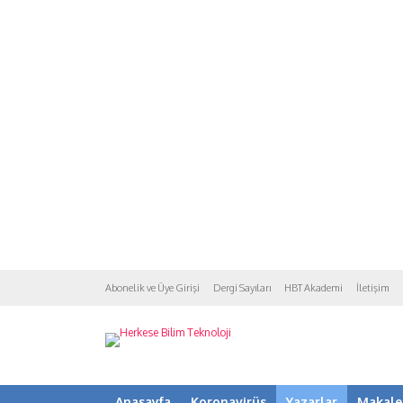
Abonelik ve Üye Girişi
Dergi Sayıları
HBT Akademi
İletişim
Anasayfa
Koronavirüs
Yazarlar
Makale