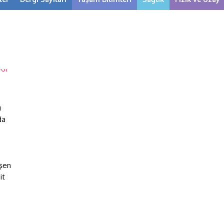
ı
da
işen
it