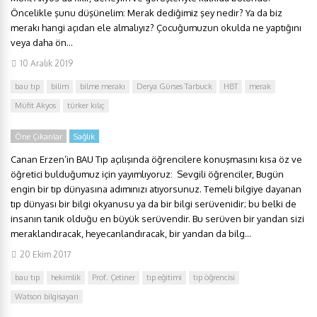
Öncelikle şunu düşünelim: Merak dediğimiz şey nedir? Ya da biz
merakı hangi açıdan ele almalıyız? Çocuğumuzun okulda ne yaptığını
veya daha ön...
10 Aralık 2019
bau tıp
bilim
bilme merakı
Derya Gürses Tarbuck
HBT
merak
Müfit Akyos
türker kılıç
Öne Çıkanlar
Sağlık
Canan Erzen’in BAU Tıp açılışında öğrencilere konuşmasını kısa öz ve
öğretici bulduğumuz için yayımlıyoruz: Sevgili öğrenciler, Bugün
engin bir tıp dünyasına adımınızı atıyorsunuz. Temeli bilgiye dayanan
tıp dünyası bir bilgi okyanusu ya da bir bilgi serüvenidir; bu belki de
insanın tanık olduğu en büyük serüvendir. Bu serüven bir yandan sizi
meraklandıracak, heyecanlandıracak, bir yandan da bilg...
20 Ekim 2017
bau tıp
hekimlik
Prof. Çetiner
tıp eğitimi
tıp öğrencisi
Watson bilgisayarı