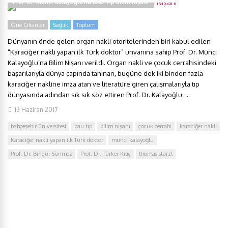
Prof. Dr. Münci Kalayoğlu’na BAU Tıp Bilim Nişanı
Öne Çıkanlar
Sağlık
Toplum
Dünyanın önde gelen organ nakli otoritelerinden biri kabul edilen
“Karaciğer nakli yapan ilk Türk doktor” unvanına sahip Prof. Dr. Münci
Kalayoğlu’na Bilim Nişanı verildi. Organ nakli ve çocuk cerrahisindeki
başarılarıyla dünya çapında tanınan, bugüne dek iki binden fazla
karaciğer nakline imza atan ve literatüre giren çalışmalarıyla tıp
dünyasında adından sık sık söz ettiren Prof. Dr. Kalayoğlu, ...
13 Haziran 2017
bahçeşehir üniversitesi
bau tıp
bilim nişanı
çocuk cerrahi
karaciğer nakli
Karaciğer nakli yapan ilk Türk doktor
münci kalayoğlu
Prof. Dr. Bingür Sönmez
Prof. Dr. Türker Kılıç
thomas starzl