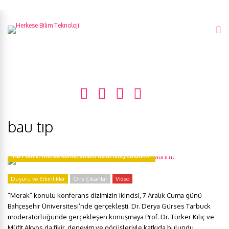
bau tıp
HBT’nin 2. merak konferansını nasıl izleyebilirim?
Duyuru ve Etkinlikler
Öne Çıkanlar
Video
“Merak” konulu konferans dizimizin ikincisi, 7 Aralık Cuma günü
Bahçeşehir Üniversitesi’nde gerçekleşti. Dr. Derya Gürses Tarbuck
moderatörlüğünde gerçekleşen konuşmaya Prof. Dr. Türker Kılıç ve
Müfit Akyos da fikir, deneyim ve görüşleriyle katkıda bulundu.