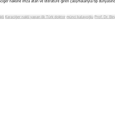
iğer nakline imza atan ve literatüre giren çalışmalarıyla tıp dünyasında
kli
Karaciğer nakli yapan ilk Türk doktor
münci kalayoğlu
Prof. Dr. B