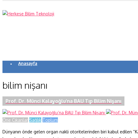
Anasayfa
Koronavirüs
bilim nişanı
Yazarlar
Makaleler
Prof. Dr. Münci Kalayoğlu’na BAU Tıp Bilim Nişanı
Dergi Sayıları
Öne Çıkanlar
Sağlık
Toplum
Yaşam Bilimleri
Dünyanın önde gelen organ nakli otoritelerinden biri kabul edilen “Ka
Sağlık