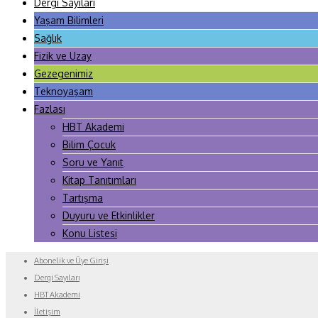
Dergi Sayıları
Yaşam Bilimleri
Sağlık
Fizik ve Uzay
Gezegenimiz
Teknoyaşam
Fazlası
HBT Akademi
Bilim Çocuk
Soru ve Yanıt
Kitap Tanıtımları
Tartışma
Duyuru ve Etkinlikler
Konu Listesi
Abonelik ve Üye Girişi
Dergi Sayıları
HBT Akademi
İletişim