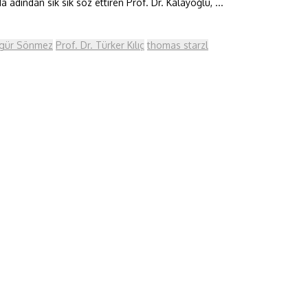
 adından sık sık söz ettiren Prof. Dr. Kalayoğlu, ...
ingür Sönmez
Prof. Dr. Türker Kılıç
thomas starzl