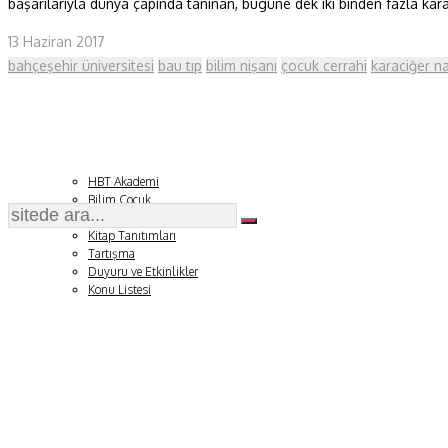
başarılarıyla dünya çapında tanınan, bugüne dek iki binden fazla karac
Fizik ve Uzay
13 Haziran 2017
bahçeşehir üniversitesi
bau tıp
bilim nişanı
çocuk cerrahi
karaciğer na
Gezegenimiz
Teknoyaşam
Fazlası
HBT Akademi
Bilim Çocuk
Soru ve Yanıt
Kitap Tanıtımları
Tartışma
Duyuru ve Etkinlikler
Konu Listesi