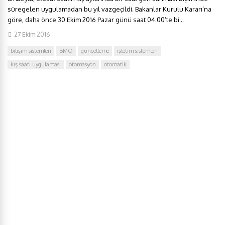
süregelen uygulamadan bu yıl vazgeçildi. Bakanlar Kurulu Kararı’na
göre, daha önce 30 Ekim 2016 Pazar günü saat 04.00’te bi...
27 Ekim 2016
bilişim sistemleri
BMO
güncelleme
işletim sistemleri
kış saati uygulaması
otomasyon
otomatik