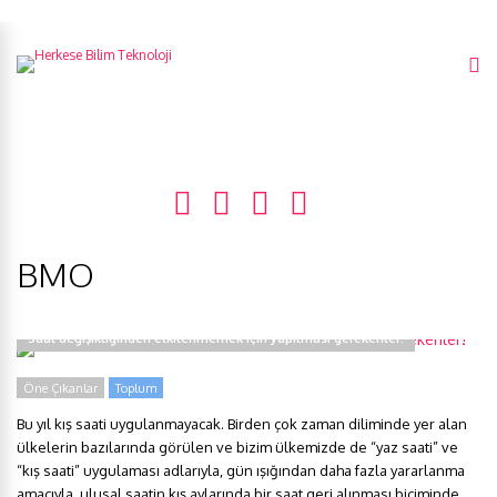
BMO
Saat değişikliğinden etkilenmemek için yapılması gerekenler!
Öne Çıkanlar
Toplum
Bu yıl kış saati uygulanmayacak. Birden çok zaman diliminde yer alan
ülkelerin bazılarında görülen ve bizim ülkemizde de “yaz saati” ve
“kış saati” uygulaması adlarıyla, gün ışığından daha fazla yararlanma
amacıyla, ulusal saatin kış aylarında bir saat geri alınması biçiminde