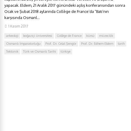
yapacak. Eldem, 21 Aralık 2017 günündeki açılış konferansından sonra
Ocak ve Şubat 2018 aylarında Collège de France’da “Batı’nın
karşısında Osmanl...
1 Kasım 2017
arkeoloji
boğaziçi üniversitesi
Collège de France
kürsü
müzecilik
Osmanlı İmparatorluğu
Prof. Dr. Celal Şengör
Prof. Dr. Edhem Eldem
tarih
Tektonik
Türk ve Osmanlı Tarihi
türkiye