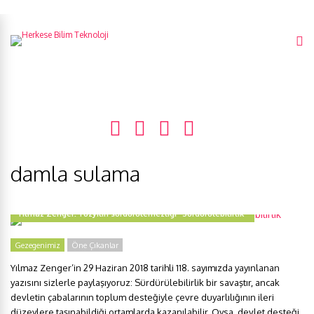
damla sulama
Yılmaz Zenger: Yüzyılın sürdürülemezliği “Sürdürülebilirlik”
Gezegenimiz
Öne Çıkanlar
Yılmaz Zenger’in 29 Haziran 2018 tarihli 118. sayımızda yayınlanan
yazısını sizlerle paylaşıyoruz: Sürdürülebilirlik bir savaştır, ancak
devletin çabalarının toplum desteğiyle çevre duyarlılığının ileri
düzeylere taşınabildiği ortamlarda kazanılabilir. Oysa, devlet desteği