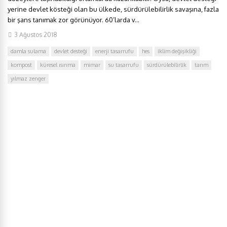
yerine devlet kösteği olan bu ülkede, sürdürülebilirlik savaşına, fazla
bir şans tanımak zor görünüyor. 60’larda v...
3 Ağustos 2018
damla sulama
devlet desteği
enerji tasarrufu
hes
iklim değişikliği
kompost
küresel ısınma
mimar
su tasarrufu
sürdürülebilirlik
tarım
yılmaz zenger