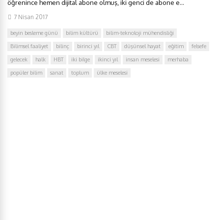
öğrenince hemen dijital abone olmuş, iki genci de abone e...
7 Nisan 2017
beyin besleme günü
bilim kültürü
bilim-teknoloji mühendisliği
Bilimsel faaliyet
bilinç
birinci yıl
CBT
düşünsel hayat
eğitim
felsefe
gelecek
halk
HBT
iki bilge
ikinci yıl
insan meselesi
merhaba
popüler bilim
sanat
toplum
ülke meselesi