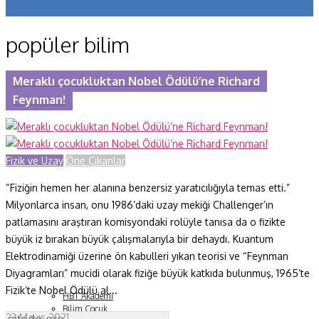
Koronavirüs
popüler bilim
Yazarlar
Makaleler
Meraklı çocukluktan Nobel Ödülü’ne Richard
Feynman!
Dergi Sayıları
Yaşam Bilimleri
Fizik ve Uzay
Öne Çıkanlar
Sağlık
“Fiziğin hemen her alanına benzersiz yaratıcılığıyla temas etti.”
Fizik ve Uzay
Milyonlarca insan, onu 1986’daki uzay mekiği Challenger’ın
Gezegenimiz
patlamasını araştıran komisyondaki rolüyle tanısa da o fizikte
büyük iz bırakan büyük çalışmalarıyla bir dehaydı. Kuantum
Teknoyaşam
Elektrodinamiği üzerine ön kabulleri yıkan teorisi ve “Feynman
Diyagramları” mucidi olarak fiziğe büyük katkıda bulunmuş, 1965’te
Fazlası
Fizik’te Nobel Ödülü al...
HBT Akademi
Bilim Çocuk
23 Mayıs 2021