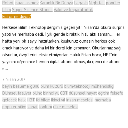
Robot
isaac asimov
Karanlık Bir Dünya
Lagash
Nightfall
popüler
bilim
Super Science Stories
Vakıf ve İmparatorluk
Editör ne diyor?
Herkese Bilim Teknoloji dergimiz geçen yıl 1 Nisan’da okura sürpriz
yaptı ve merhaba dedi. 1 yılı geride bıraktık, hızlı aktı zaman… Her
hafta yeni bir sayıyı hazırlarken, kuşkunuz olmasın herkes çok
emek harcıyor ve daha iyi bir dergi için çırpınıyor. Okurlarımız sağ
olsunlar, övgülerini eksik etmiyorlar. Haluk Ertan hoca, HBT’nin
yayınını öğrenince hemen dijital abone olmuş, iki genci de abone
e...
7 Nisan 2017
beyin besleme günü
bilim kültürü
bilim-teknoloji mühendisliği
Bilimsel faaliyet
bilinç
birinci yıl
CBT
düşünsel hayat
eğitim
felsefe
gelecek
halk
HBT
iki bilge
ikinci yıl
insan meselesi
merhaba
popüler bilim
sanat
toplum
ülke meselesi