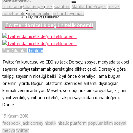
Soru ve Yanıt
bilim tarihi
Challenger
fizik
kuantum
Manhattan Projesi
merak
Kitap Tanıtımları
Tartışma
nobel ödülü
popüler bilim
richard feynman
Duyuru ve Etkinlikler
Konu Listesi
Twitter’da nicelik değil nitelik önemli
Öne Çıkanlar
Toplum
Twitter’ın kurucusu ve CEO’su Jack Dorsey, sosyal medyada takipçi
sayısına kafayı takmamak gerektiğine dikkat çekti. Dorsey’e göre
takipçi sayısının niceliği belki 12 yıl önce önemliydi, ama bugün
önemini yitirdi. Bugün, platform üzerinden anlamlı diyaloglar
kurmak verimi artırıyor. Mesela, sorduğunuz bir soruya kaç kişinin
yanıt verdiği, yanıtların niteliği, takipçi sayısından daha değerli.
Dorse...
15 Kasım 2018
facebook
jack dorsey
nicelik
nitelik
platform
popüler bilim
sosyal
medya
twitter