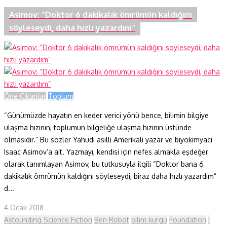
Asimov: “Doktor 6 dakikalık ömrümün kaldığını
söyleseydi, daha hızlı yazardım”
Öne Çıkanlar
Toplum
“Günümüzde hayatın en keder verici yönü bence, bilimin bilgiye
ulaşma hızının, toplumun bilgeliğe ulaşma hızının üstünde
olmasıdır.” Bu sözler Yahudi asıllı Amerikalı yazar ve biyokimyacı
Isaac Asimov’a ait. Yazmayı, kendisi için nefes almakla eşdeğer
olarak tanımlayan Asimov, bu tutkusuyla ilgili “Doktor bana 6
dakikalık ömrümün kaldığını söyleseydi, biraz daha hızlı yazardım”
d...
4 Ocak 2018
Astounding Science Fiction
Ben Robot
bilim kurgu
Foundation
I