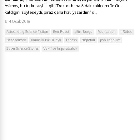
Asimov, bu tutkusuyla ilgili “Doktor bana 6 dakikalık ömrümün
kaldığını söyleseydi, biraz daha hızlı yazardım” d...
4 Ocak 2018
Astounding Science Fiction
Ben Robot
bilim kurgu
Foundation
I Robot
isaac asimov
Karanlık Bir Dünya
Lagash
Nightfall
popüler bilim
Super Science Stories
Vakıf ve İmparatorluk