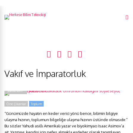
Vakıf ve İmparatorluk
Asimov: “Doktor 6 dakikalık ömrümün kaldığını söyleseydi, daha hızlı
yazardım”
Öne Çıkanlar
Toplum
“Günümüzde hayatın en keder verici yönü bence, bilimin bilgiye
ulaşma hızının, toplumun bilgeliğe ulaşma hızının üstünde olmasıdır.”
Bu sözler Yahudi asıllı Amerikalı yazar ve biyokimyacı Isaac Asimov’a
ait. Yazmayı, kendisi için nefes almakla eşdeğer olarak tanımlayan