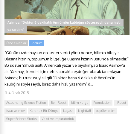
Asimov: “Doktor 6 dakikalık ömrümün kaldığını söyleseydi, daha hızlı
yazardım”
Öne Çıkanlar
Toplum
“Günümüzde hayatın en keder verici yönü bence, bilimin bilgiye
ulaşma hızının, toplumun bilgeliğe ulaşma hızının üstünde olmasıdır.”
Bu sözler Yahudi asıllı Amerikalı yazar ve biyokimyacı Isaac Asimov’a
ait. Yazmayı, kendisi için nefes almakla eşdeğer olarak tanımlayan
Asimov, bu tutkusuyla ilgili “Doktor bana 6 dakikalık ömrümün
kaldığını söyleseydi, biraz daha hızlı yazardım” d...
4 Ocak 2018
Astounding Science Fiction
Ben Robot
bilim kurgu
Foundation
I Robot
isaac asimov
Karanlık Bir Dünya
Lagash
Nightfall
popüler bilim
Super Science Stories
Vakıf ve İmparatorluk