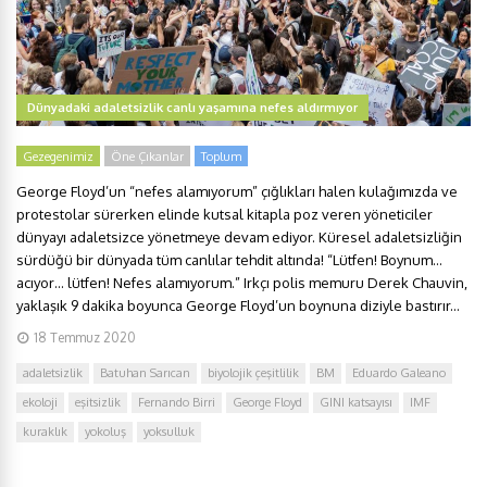
Dünyadaki adaletsizlik canlı yaşamına nefes aldırmıyor
Gezegenimiz
Öne Çıkanlar
Toplum
George Floyd’un “nefes alamıyorum” çığlıkları halen kulağımızda ve
protestolar sürerken elinde kutsal kitapla poz veren yöneticiler
dünyayı adaletsizce yönetmeye devam ediyor. Küresel adaletsizliğin
sürdüğü bir dünyada tüm canlılar tehdit altında! “Lütfen! Boynum…
acıyor… lütfen! Nefes alamıyorum.” Irkçı polis memuru Derek Chauvin,
yaklaşık 9 dakika boyunca George Floyd’un boynuna diziyle bastırır...
18 Temmuz 2020
adaletsizlik
Batuhan Sarıcan
biyolojik çeşitlilik
BM
Eduardo Galeano
ekoloji
eşitsizlik
Fernando Birri
George Floyd
GINI katsayısı
IMF
kuraklık
yokoluş
yoksulluk