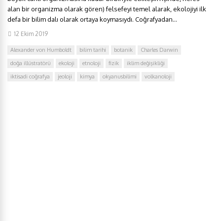
alan bir organizma olarak gören) felsefeyi temel alarak, ekolojiyi ilk
defa bir bilim dalı olarak ortaya koymasıydı. Coğrafyadan...
12 Ekim 2019
Alexander von Humboldt
bilim tarihi
botanik
Charles Darwin
doğa illüstratörü
ekoloji
etnoloji
fizik
iklim değişikliği
iktisadi coğrafya
jeoloji
kimya
okyanusbilimi
volkanoloji