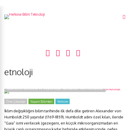
etnoloji
Bilimlerin kurucusu ve büyük kâşif: Alexander von Humboldt
Öne Çıkanlar
Yaşam Bilimleri
Yerküre
İklim değişikliğini bilim tarihinde ilk defa dile getiren Alexander von
Humboldt 250 yaşında! (1769-1859). Humboldt adını özel kılan, ileride
“Gaia” ismi verilecek (gezegeni, en küçük mikroorganizmadan en
büyük canlı organizmasına kadar birbiriyle etkileşim içinde, nefes