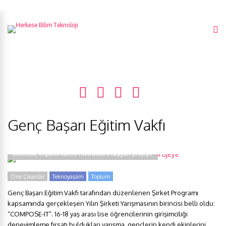
Genç Başarı Eğitim Vakfı
Birincilik, organik tarımı mutfaklara taşıyan projeye
Öne Çıkanlar
Teknoyaşam
Toplum
Genç Başarı Eğitim Vakfı tarafından düzenlenen Şirket Programı
kapsamında gerçekleşen Yılın Şirketi Yarışmasının birincisi belli oldu:
“COMPOSE-IT”. 16-18 yaş arası lise öğrencilerinin girişimciliği
deneyimleme fırsatı buldukları yarışma, gençlerin kendi ekiplerini