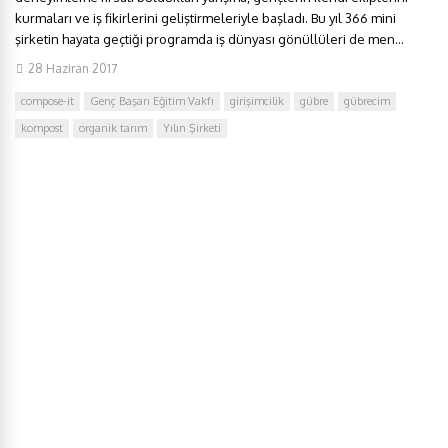
kurmaları ve iş fikirlerini geliştirmeleriyle başladı. Bu yıl 366 mini
şirketin hayata geçtiği programda iş dünyası gönüllüleri de men...
28 Haziran 2017
compose-it
Genç Başarı Eğitim Vakfı
girişimcilik
gübre
gübrecim
kompost
organik tarım
Yılın Şirketi