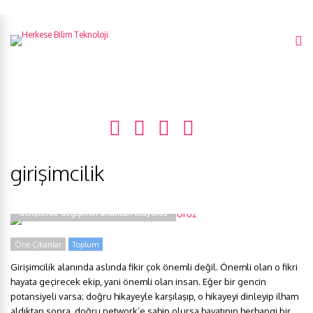
girişimcilik
‘Gençlerde değişimin anahtarı oluyoruz’
Öne Çıkanlar
Toplum
Girişimcilik alanında aslında fikir çok önemli değil. Önemli olan o fikri
hayata geçirecek ekip, yani önemli olan insan. Eğer bir gencin
potansiyeli varsa; doğru hikayeyle karşılaşıp, o hikayeyi dinleyip ilham
aldıktan sonra, doğru network’e sahip olursa hayatının herhangi bir