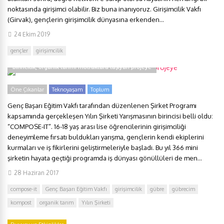
noktasında girişimci olabilir. Biz buna inanıyoruz. Girişimcilik Vakfı
(Girvak), gençlerin girişimcilik dünyasına erkenden...
24 Ekim 2019
gençler
girişimcilik
Birincilik, organik tarımı mutfaklara taşıyan projeye
Öne Çıkanlar
Teknoyaşam
Toplum
Genç Başarı Eğitim Vakfı tarafından düzenlenen Şirket Programı
kapsamında gerçekleşen Yılın Şirketi Yarışmasının birincisi belli oldu:
“COMPOSE-IT”. 16-18 yaş arası lise öğrencilerinin girişimciliği
deneyimleme fırsatı buldukları yarışma, gençlerin kendi ekiplerini
kurmaları ve iş fikirlerini geliştirmeleriyle başladı. Bu yıl 366 mini
şirketin hayata geçtiği programda iş dünyası gönüllüleri de men...
28 Haziran 2017
compose-it
Genç Başarı Eğitim Vakfı
girişimcilik
gübre
gübrecim
kompost
organik tarım
Yılın Şirketi