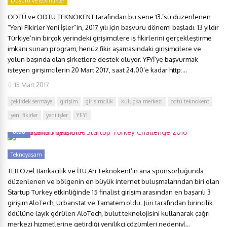
Duyuru ve Etkinlikler
ODTÜ ve ODTÜ TEKNOKENT tarafından bu sene 13.’sü düzenlenen
“Yeni Fikirler Yeni İşler”in, 2017 yılı için başvuru dönemi başladı. 13 yıldır
Türkiye’nin birçok yerindeki girişimcilere iş fikirlerini gerçekleştirme
imkanı sunan program, henüz fikir aşamasındaki girişimcilere ve
yolun başında olan şirketlere destek oluyor. YFYİ’ye başvurmak
isteyen girişimcilerin 20 Mart 2017, saat 24.00’e kadar http:...
15 Mart 2017
çekirdek sermaye
girişim
girişimcilik
kuluçka merkezi
odtü teknokent
yeni fikirler
yeni işler
YFYİ
En başarılı 3 girişim – Startup Turkey Challenge 2016 kazananları belli
oldu
Teknoyaşam
TEB Özel Bankacılık ve İTÜ Arı Teknokent’in ana sponsorluğunda
düzenlenen ve bölgenin en büyük internet buluşmalarından biri olan
Startup Turkey etkinliğinde 15 finalist girişim arasından en başarılı 3
girişim AloTech, Urbanstat ve Tamatem oldu. Jüri tarafından birincilik
ödülüne layık görülen AloTech, bulut teknolojisini kullanarak çağrı
merkezi hizmetlerine getirdiği yenilikçi çözümleri nedeniyl...