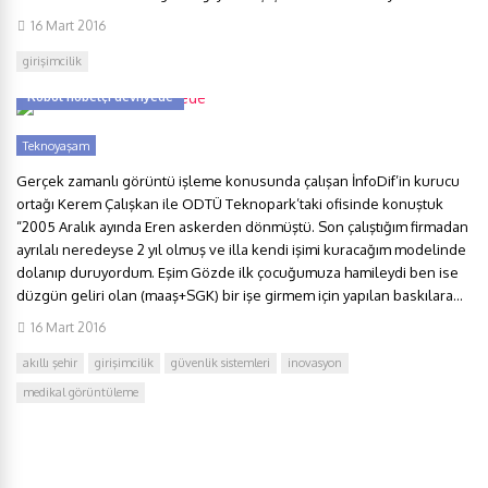
16 Mart 2016
girişimcilik
Robot nöbetçi devriyede
Teknoyaşam
Gerçek zamanlı görüntü işleme konusunda çalışan İnfoDif’in kurucu
ortağı Kerem Çalışkan ile ODTÜ Teknopark’taki ofisinde konuştuk
“2005 Aralık ayında Eren askerden dönmüştü. Son çalıştığım firmadan
ayrılalı neredeyse 2 yıl olmuş ve illa kendi işimi kuracağım modelinde
dolanıp duruyordum. Eşim Gözde ilk çocuğumuza hamileydi ben ise
düzgün geliri olan (maaş+SGK) bir işe girmem için yapılan baskılara...
16 Mart 2016
akıllı şehir
girişimcilik
güvenlik sistemleri
inovasyon
medikal görüntüleme