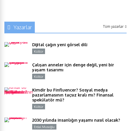
Yazarlar
Tüm yazarlar
Dijital çağın yeni görsel dili
Kültür
Y
Çalışan anneler için denge değil, yeni bir
yaşam tasarımı
Kültür
Y
Kimdir bu Finfluencer? Sosyal medya
pazarlamasının taçsız kralı mı? Finansal
spekülatör mü?
Kültür
Y
2030 yılında insanlığın yaşamı nasıl olacak?
Erdal Musoğlu
Y