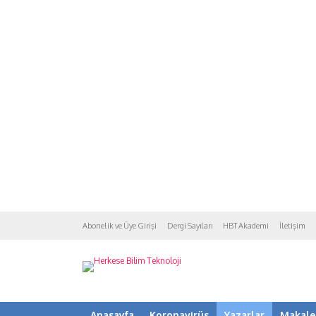
Abonelik ve Üye Girişi
Dergi Sayıları
HBT Akademi
İletişim
Anasayfa
Koronavirüs
Yazarlar
Makale