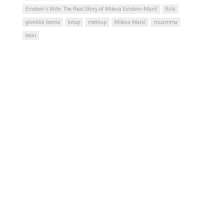
Einstein’s Wife: The Real Story of Mileva Einstein-Marić
fizik
görelilik teorisi
kitap
mektup
Mileva Marić
muamma
teori