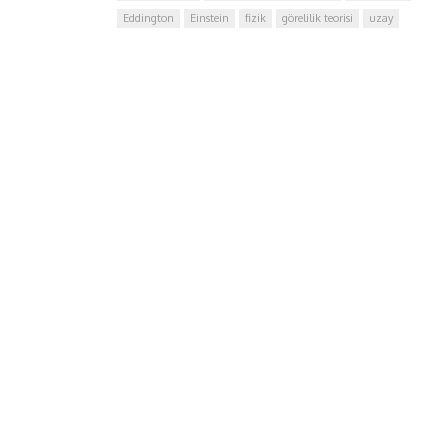
Eddington
Einstein
fizik
görelilik teorisi
uzay