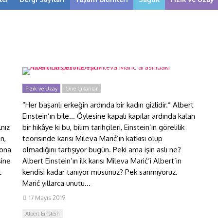
Albert Einstein ile eşi Mileva
Marić arasındaki muamma
çözüldü mü?
Fizik ve Uzay
Öne Çıkanlar
“Her başarılı erkeğin ardında bir kadın gizlidir.” Albert
Einstein’ın bile… Öylesine kapalı kapılar ardında kalan
lnız
bir hikâye ki bu, bilim tarihçileri, Einstein’ın görelilik
n,
teorisinde karısı Mileva Marić’in katkısı olup
 ona
olmadığını tartışıyor bugün. Peki ama işin aslı ne?
sine
Albert Einstein’ın ilk karısı Mileva Marić’i Albert’in
l
kendisi kadar tanıyor musunuz? Pek sanmıyoruz.
Marić yıllarca unutu...
17 Mayıs 2019
Albert Einstein