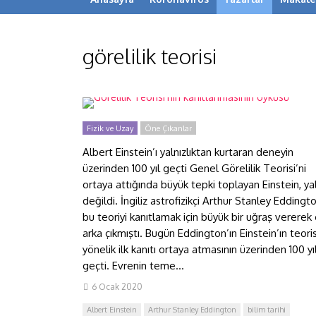
görelilik teorisi
Görelilik Teorisi’nin
kanıtlanmasının öyküsü
Fizik ve Uzay
Öne Çıkanlar
Albert Einstein’ı yalnızlıktan kurtaran deneyin
üzerinden 100 yıl geçti Genel Görelilik Teorisi’ni
ortaya attığında büyük tepki toplayan Einstein, ya
değildi. İngiliz astrofizikçi Arthur Stanley Eddingto
bu teoriyi kanıtlamak için büyük bir uğraş vererek
arka çıkmıştı. Bugün Eddington’ın Einstein’ın teori
yönelik ilk kanıtı ortaya atmasının üzerinden 100 yı
geçti. Evrenin teme...
6 Ocak 2020
Albert Einstein
Arthur Stanley Eddington
bilim tarihi