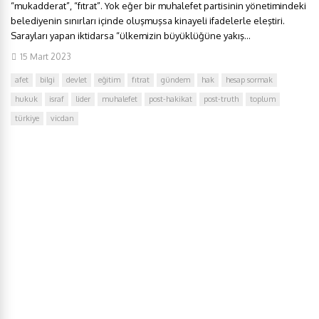
“mukadderat”, “fıtrat”. Yok eğer bir muhalefet partisinin yönetimindeki
belediyenin sınırları içinde oluşmuşsa kinayeli ifadelerle eleştiri.
Sarayları yapan iktidarsa “ülkemizin büyüklüğüne yakış...
15 Mart 2023
afet
bilgi
devlet
eğitim
fıtrat
gündem
hak
hesap sormak
hukuk
israf
lider
muhalefet
post-hakikat
post-truth
toplum
türkiye
vicdan