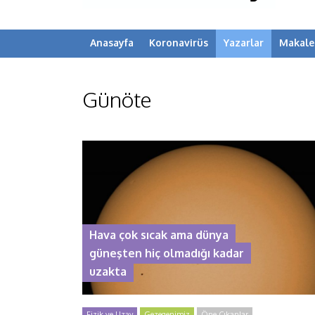
Anasayfa
Koronavirüs
Yazarlar
Makale
Günöte
Hava çok sıcak ama dünya
güneşten hiç olmadığı kadar
uzakta
Fizik ve Uzay
Gezegenimiz
Öne Çıkanlar