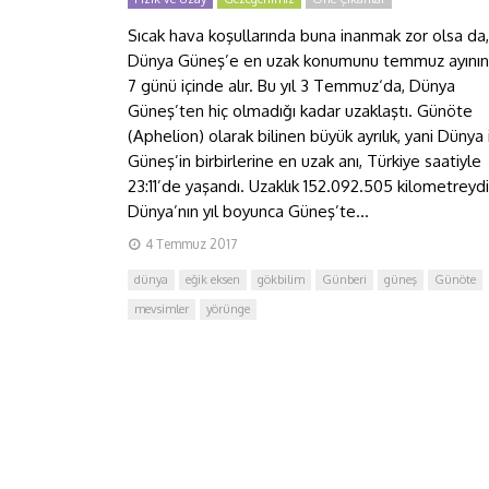
Sıcak hava koşullarında buna inanmak zor olsa da,
Dünya Güneş’e en uzak konumunu temmuz ayının 
7 günü içinde alır. Bu yıl 3 Temmuz‘da, Dünya
Güneş’ten hiç olmadığı kadar uzaklaştı. Günöte
(Aphelion) olarak bilinen büyük ayrılık, yani Dünya 
Güneş’in birbirlerine en uzak anı, Türkiye saatiyle
23:11’de yaşandı. Uzaklık 152.092.505 kilometreydi
Dünya’nın yıl boyunca Güneş’te...
4 Temmuz 2017
dünya
eğik eksen
gökbilim
Günberi
güneş
Günöte
mevsimler
yörünge