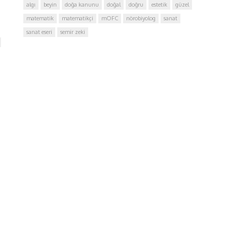
algı
beyin
doğa kanunu
doğal
doğru
estetik
güzel
matematik
matematikçi
mOFC
nörobiyolog
sanat
sanat eseri
semir zeki