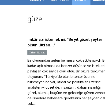
güzel
İmkânsızı istemek mi: “Bu yıl
güzel şeyler olsun lütfen…”
İmkânsızı istemek mi: “Bu yıl güzel şeyler
olsun lütfen…”
Orhan Bursalı
Bir okurumdan gelen bu mesaj çok etkileyiciydi. B
kadar açık olmasa da benzer düşünce ve istekleri
paylaşan çok sayıda okur oldu. Bir okura tercüma
oluyorum: “Türkiye’de olan bitenler üzerine
bilinmeyen ne var, iktidar ve politikaları üzerine
analizler iyi güzel de, insanların, dahası insanlığın
güzel, olumlu, bugüne ve geleceğe güven verec
gelişmelere haberlere gereksinim her şeyden da
çok....