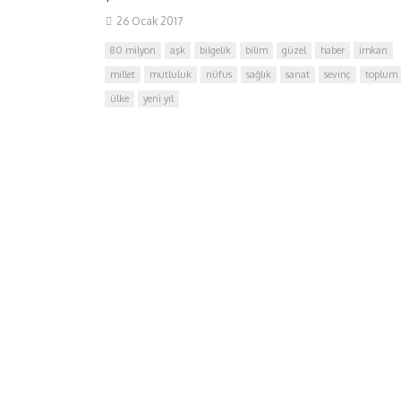
26 Ocak 2017
80 milyon
aşk
bilgelik
bilim
güzel
haber
imkan
millet
mutluluk
nüfus
sağlık
sanat
sevinç
toplum
ülke
yeni yıl