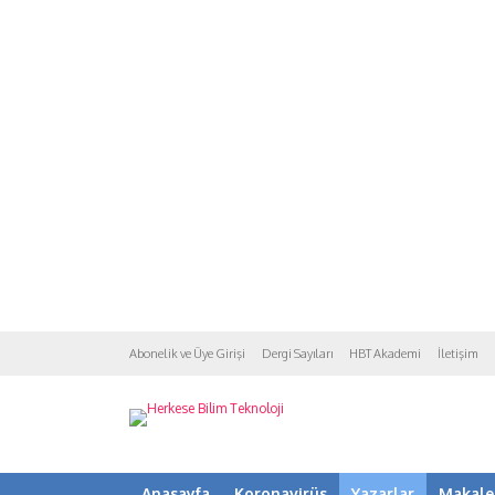
Abonelik ve Üye Girişi
Dergi Sayıları
HBT Akademi
İletişim
Anasayfa
Koronavirüs
Yazarlar
Makale