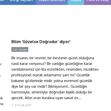
Bilim ‘Güzelse Doğrudur’
diyor!
Bilim ‘Güzelse Doğrudur’ diyor!
Can Gürses
Bir insanın, bir resmin, bir bestenin güzel olduğuna
nasıl karar veriyoruz? Bir varlığın güzelliğine karar
u
verebilmemiz için illa estetikten, resimden, müzikten
profesyonel olarak anlamamız şart mı? Güzellik
n
bakanın gözlerinde midir, yoksa evrensel güzellik
diye bir şey var mıdır? Bilmiyorum!.. Güzelliğin
harmoniyle, simetriyle doğrudan ilişkili olduğu bir
gerçek. Altın oran kuralına uyan sanat es...
ek
ha
9 Ocak 2017