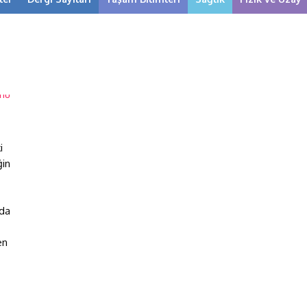
i
ğin
’da
en