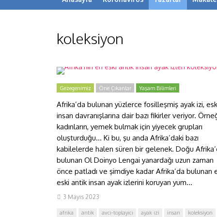
koleksiyon
Afrika’nın en eski antik insan
ayak izleri koleksiyonu
Gezegenimiz
Öne Çıkanlar
Yaşam Bilimleri
Afrika’da bulunan yüzlerce fosilleşmiş ayak izi, esk
insan davranışlarına dair bazı fikirler veriyor. Örne
kadınların, yemek bulmak için yiyecek grupları
oluşturduğu… Ki bu, şu anda Afrika’daki bazı
kabilelerde halen süren bir gelenek. Doğu Afrika
bulunan Ol Doinyo Lengai yanardağı uzun zaman
önce patladı ve şimdiye kadar Afrika’da bulunan 
eski antik insan ayak izlerini koruyan yum...
3 Mayıs 2023
afrika
antik
avcı-toplayıcı
ayak izi
insan
koleksiyon