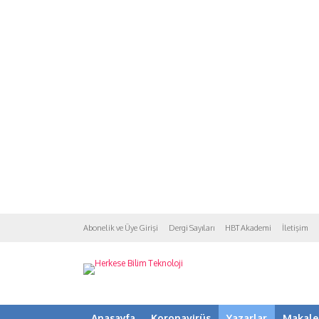
Abonelik ve Üye Girişi
Dergi Sayıları
HBT Akademi
İletişim
Anasayfa
Koronavirüs
Yazarlar
Makale