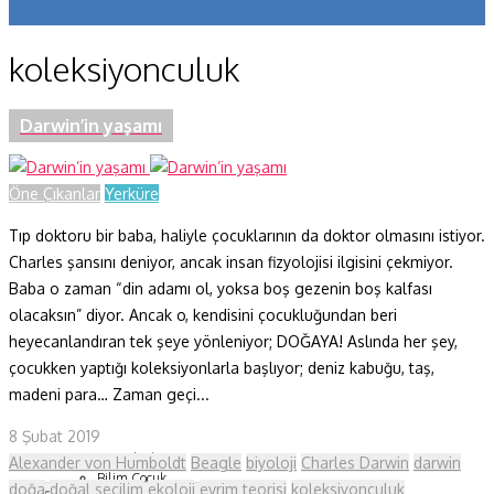
Koronavirüs
koleksiyonculuk
Yazarlar
Makaleler
Darwin’in yaşamı
Dergi Sayıları
Öne Çıkanlar
Yerküre
Yaşam Bilimleri
Tıp doktoru bir baba, haliyle çocuklarının da doktor olmasını istiyor.
Sağlık
Charles şansını deniyor, ancak insan fizyolojisi ilgisini çekmiyor.
Baba o zaman “din adamı ol, yoksa boş gezenin boş kalfası
Fizik ve Uzay
olacaksın” diyor. Ancak o, kendisini çocukluğundan beri
heyecanlandıran tek şeye yönleniyor; DOĞAYA! Aslında her şey,
Gezegenimiz
çocukken yaptığı koleksiyonlarla başlıyor; deniz kabuğu, taş,
Teknoyaşam
madeni para… Zaman geçi...
Fazlası
8 Şubat 2019
HBT Akademi
Alexander von Humboldt
Beagle
biyoloji
Charles Darwin
darwin
Bilim Çocuk
doğa
doğal seçilim
ekoloji
evrim teorisi
koleksiyonculuk