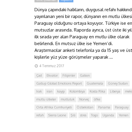
Dünya çapındaki halkların, duygusal refahı hakkın
yayınlanan yeni bir rapor, dünyanın en mutlu ülkes
Paraguay olduğunu ortaya koyuyor. Türkiye ise e
mutsuzlar arasında. Raporda ayrıca, üst üste iki yıl
ilk sırada yer alan Paraguay en mutlu ülke olarak
belirlendi. En mutsuz ülke ise Yemen’di.
Araştırmacılar anketi telefonla ya da 15 yaş ve üs
kişilerle yüz yüze görüşmeler yaparak ...
4 Temmuz 2017
Çad
Ekvator
Filipinler
Gabon
Gallup Global Emotions Report
Guatemala
Güney Sudan
Irak
iran
kaygı
Kolombiya
Kosta Rika
Liberya
meks
mutlu ülkeler
mutluluk
Norveç
öfke
Orta Afrika Cumhuriyeti
Özbekistan
Panama
Paraguay
refah
Sierra Leone
Şili
stres
Togo
Uganda
Yemen