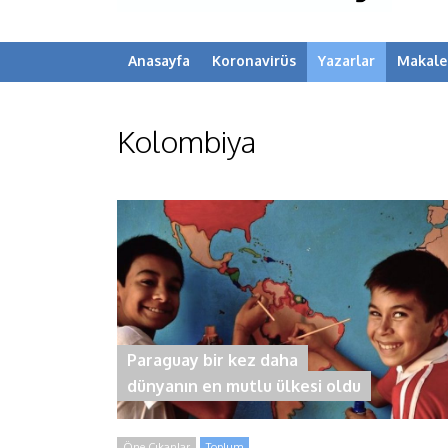
Anasayfa
Koronavirüs
Yazarlar
Makale
Kolombiya
Paraguay bir kez daha
dünyanın en mutlu ülkesi oldu
Öne Çıkanlar
Toplum