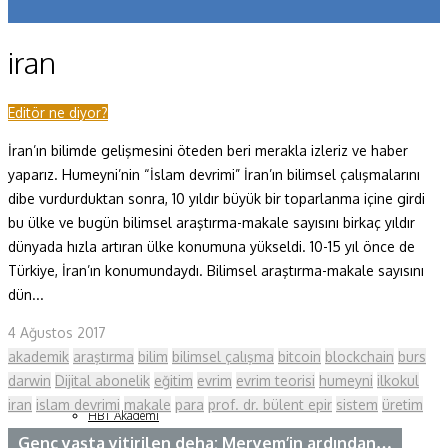
Koronavirüs
iran
Yazarlar
Makaleler
Editör ne diyor?
İran’ın bilimde gelişmesini öteden beri merakla izleriz ve haber
Dergi Sayıları
yaparız. Humeyni’nin “İslam devrimi” İran’ın bilimsel çalışmalarını
Yaşam Bilimleri
dibe vurdurduktan sonra, 10 yıldır büyük bir toparlanma içine girdi
bu ülke ve bugün bilimsel araştırma-makale sayısını birkaç yıldır
Sağlık
dünyada hızla artıran ülke konumuna yükseldi. 10-15 yıl önce de
Türkiye, İran’ın konumundaydı. Bilimsel araştırma-makale sayısını
Fizik ve Uzay
dün...
Gezegenimiz
4 Ağustos 2017
Teknoyaşam
akademik
araştırma
bilim
bilimsel çalışma
bitcoin
blockchain
burs
darwin
Dijital abonelik
eğitim
evrim
evrim teorisi
humeyni
ilkokul
Fazlası
iran
islam devrimi
makale
para
prof. dr. bülent epir
sistem
üretim
HBT Akademi
Bilim Çocuk
Genç yaşta yitirilen deha: Meryem’in ardından…