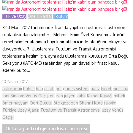
Fizik ve Uzay
Öne Çıkanlar
Toplum
8-10 Mart 2017 tarihlerinde İran’da yapılan uluslararası astronomi
toplantısından izlenimler… Mehmet Emin Özel Komşumuz İran’ın
temel bilimler alanında büyük bir atılım içinde olduğunu okuyor ve
duyuyorduk. 7. Uluslararası Tutulum ve Transit Astronomisi
toplantısına katılım için, aynı adlı uluslararası kuruluşun Orta Doğu
Seksiyonu (IATO-ME) tarafından yapılan daveti bir fırsat kabul
ederek bu to...
10 Nisan 2017
astronomi
bahçe
batı
celali
gül
güneş sistemi
hafız
hicret
ibni sina
İbni Sina ve Venüs Geçişleri
iran
julyen
kabir
Kuiper Kuşağı
miladi
ömer hayyam
Oort Bulutu
öte gezegen
Shahr-i Kurd
takvim
Türkiye Uzay Ajansı
Tutulum ve Transit Astronomisi
uzay
Venüs
Geçişi
Ortaçağ astrolojisinin kısa tarihçesi