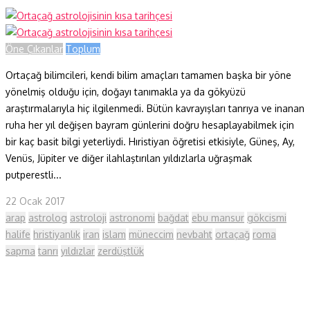
Öne Çıkanlar
Toplum
Ortaçağ bilimcileri, kendi bilim amaçları tamamen başka bir yöne
yönel­miş olduğu için, doğayı tanımakla ya da gökyüzü
araştırmalarıyla hiç ilgilenmedi. Bütün kavrayışları tanrıya ve inanan
ruha her yıl değişen bayram günlerini doğru hesaplayabilmek için
bir kaç basit bilgi yeterliydi. Hıristiyan öğretisi etkisiyle, Güneş, Ay,
Venüs, Jüpiter ve diğer ilahlaştırılan yıldızlarla uğraşmak
putperestli...
22 Ocak 2017
arap
astrolog
astroloji
astronomi
bağdat
ebu mansur
gökcismi
halife
hristiyanlık
iran
islam
müneccim
nevbaht
ortaçağ
roma
sapma
tanrı
yıldızlar
zerdüştlük