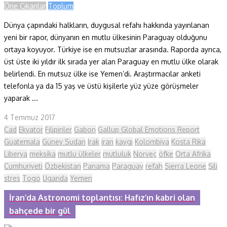
Öne Çıkanlar
Toplum
Dünya çapındaki halkların, duygusal refahı hakkında yayınlanan
yeni bir rapor, dünyanın en mutlu ülkesinin Paraguay olduğunu
ortaya koyuyor. Türkiye ise en mutsuzlar arasında. Raporda ayrıca,
üst üste iki yıldır ilk sırada yer alan Paraguay en mutlu ülke olarak
belirlendi. En mutsuz ülke ise Yemen’di. Araştırmacılar anketi
telefonla ya da 15 yaş ve üstü kişilerle yüz yüze görüşmeler
yaparak ...
4 Temmuz 2017
Çad
Ekvator
Filipinler
Gabon
Gallup Global Emotions Report
Guatemala
Güney Sudan
Irak
iran
kaygı
Kolombiya
Kosta Rika
Liberya
meksika
mutlu ülkeler
mutluluk
Norveç
öfke
Orta Afrika
Cumhuriyeti
Özbekistan
Panama
Paraguay
refah
Sierra Leone
Şili
stres
Togo
Uganda
Yemen
İran’da Astronomi toplantısı: Hafız’ın kabri olan
bahçede bir gül