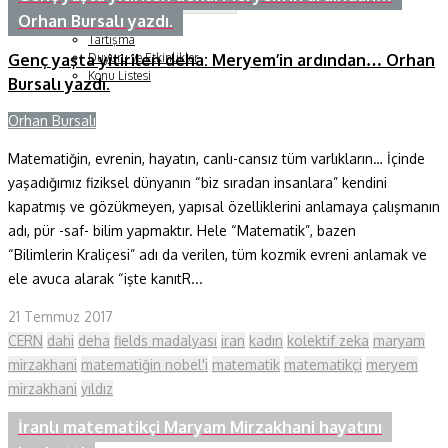
Soru ve Yanıt
Orhan Bursalı yazdı.
Kitap Tanıtımları
Tartışma
Genç yaşta yitirilen deha: Meryem’in ardından… Orhan
Duyuru ve Etkinlikler
Konu Listesi
Bursalı yazdı.
Orhan Bursalı
Matematiğin, evrenin, hayatın, canlı-cansız tüm varlıkların… İçinde
yaşadığımız fiziksel dünyanın “biz sıradan insanlara” kendini
kapatmış ve gözükmeyen, yapısal özelliklerini anlamaya çalışmanın
adı, pür -saf- bilim yapmaktır. Hele “Matematik”, bazen
“Bilimlerin Kraliçesi” adı da verilen, tüm kozmik evreni anlamak ve
ele avuca alarak “işte kanıtR...
21 Temmuz 2017
CERN
dahi
deha
fields madalyası
iran
kadın
kolektif zeka
maryam
mirzakhani
matematiğin nobel'i
matematik
matematikçi
meryem
mirzakhani
yıldız
İranlı matematikçi Maryam Mirzakhani hayatını